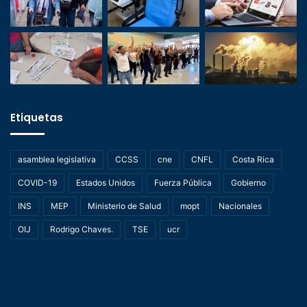
Etiquetas
asamblea legislativa
CCSS
cne
CNFL
Costa Rica
COVID-19
Estados Unidos
Fuerza Pública
Gobierno
INS
MEP
Ministerio de Salud
mopt
Nacionales
OIJ
Rodrigo Chaves.
TSE
ucr