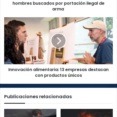
ilegal
hombres buscados por portación ilegal de
de
arma
arma
Innovación
alimentaria:
13
empresas
destacan
con
productos
únicos
Innovación alimentaria: 13 empresas destacan
con productos únicos
Publicaciones relacionadas