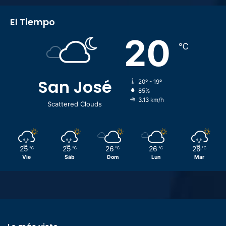
El Tiempo
20
℃
San José
20º - 19º
85%
3.13 km/h
Scattered Clouds
25
25
26
26
28
℃
℃
℃
℃
℃
Vie
Sáb
Dom
Lun
Mar