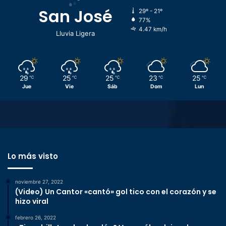
San José
29º - 21º
77%
4.47 km/h
Lluvia Ligera
29
25
25
23
25
℃
℃
℃
℃
℃
Jue
Vie
Sáb
Dom
Lun
Lo más visto
noviembre 27, 2022
(Video) Un Cantor «cantó» gol tico con el corazón y se
hizo viral
febrero 26, 2022