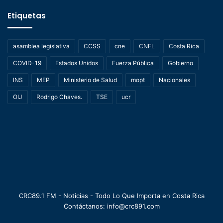
Etiquetas
asamblea legislativa
CCSS
cne
CNFL
Costa Rica
COVID-19
Estados Unidos
Fuerza Pública
Gobierno
INS
MEP
Ministerio de Salud
mopt
Nacionales
OIJ
Rodrigo Chaves.
TSE
ucr
CRC89.1 FM - Noticias - Todo Lo Que Importa en Costa Rica
Contáctanos: info@crc891.com