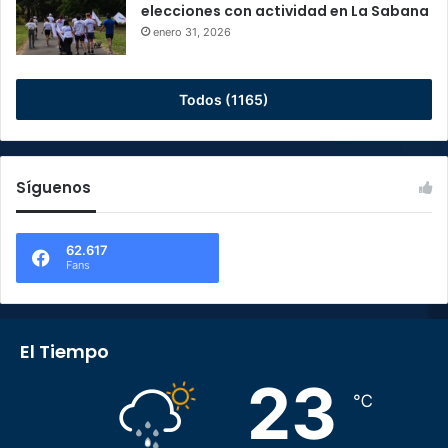
elecciones con actividad en La Sabana
enero 31, 2026
Todos (1165)
Síguenos
62.617
Fans
El Tiempo
23
℃