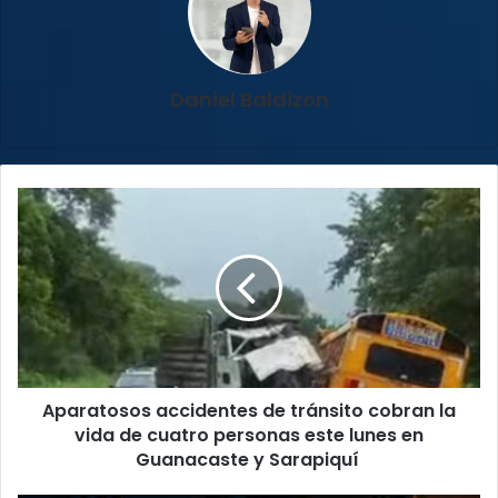
Daniel Baldizon
Aparatosos
accidentes
de
tránsito
cobran
la
vida
de
cuatro
Aparatosos accidentes de tránsito cobran la
personas
este
vida de cuatro personas este lunes en
lunes
Guanacaste y Sarapiquí
en