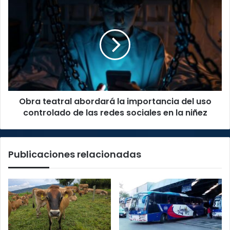
Guanacaste
Obra
y
teatral
Sarapiquí
abordará
la
importancia
del
uso
controlado
de
Obra teatral abordará la importancia del uso
las
redes
controlado de las redes sociales en la niñez
sociales
en
la
Publicaciones relacionadas
niñez