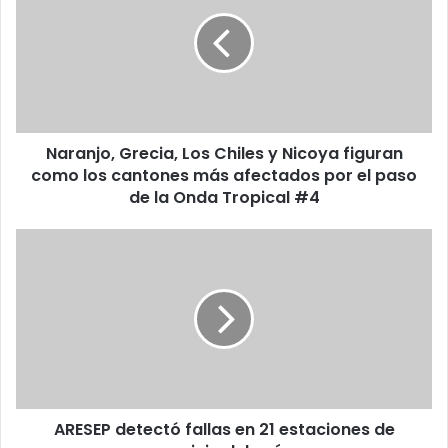
Los
Chiles
y
Nicoya
figuran
como
los
Naranjo, Grecia, Los Chiles y Nicoya figuran
cantones
más
como los cantones más afectados por el paso
afectados
de la Onda Tropical #4
por
el
ARESEP
paso
detectó
de
fallas
la
en
Onda
21
Tropical
estaciones
#4
de
servicio
del
ARESEP detectó fallas en 21 estaciones de
país