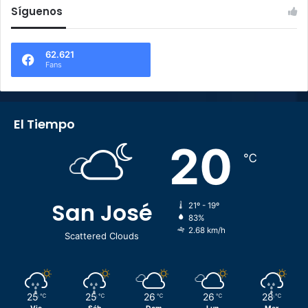
Síguenos
62.621
Fans
El Tiempo
20
℃
San José
21º - 19º
83%
2.68 km/h
Scattered Clouds
25
25
26
26
28
℃
℃
℃
℃
℃