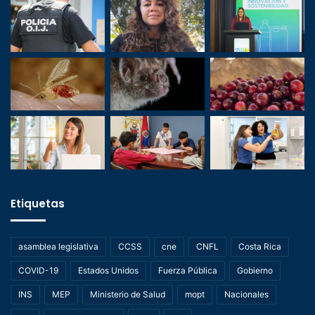
Etiquetas
asamblea legislativa
CCSS
cne
CNFL
Costa Rica
COVID-19
Estados Unidos
Fuerza Pública
Gobierno
INS
MEP
Ministerio de Salud
mopt
Nacionales