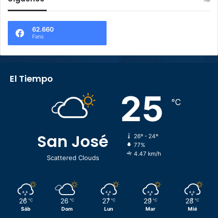
62.660
Fans
El Tiempo
25
℃
San José
26º - 24º
77%
4.47 km/h
Scattered Clouds
26
26
27
29
28
℃
℃
℃
℃
℃
Sáb
Dom
Lun
Mar
Mié