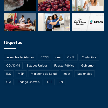
Etiquetas
asamblea legislativa
CCSS
cne
CNFL
Costa Rica
COVID-19
Estados Unidos
Fuerza Pública
Gobierno
INS
MEP
Ministerio de Salud
mopt
Nacionales
OIJ
Rodrigo Chaves.
TSE
ucr