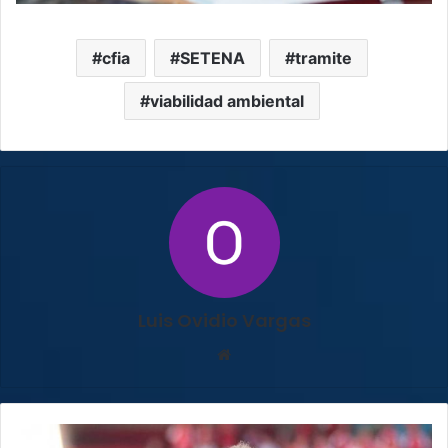
cfia
SETENA
tramite
viabilidad ambiental
Luis Ovidio Vargas
Sitio
web
Christian