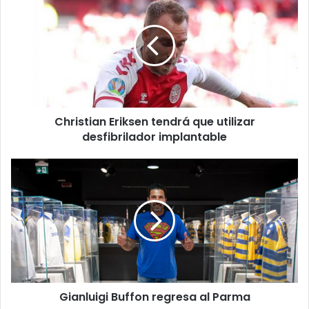
Eriksen
tendrá
que
utilizar
desfibrilador
implantable
Christian Eriksen tendrá que utilizar
desfibrilador implantable
Gianluigi
Buffon
regresa
al
Parma
Gianluigi Buffon regresa al Parma