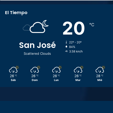
El Tiempo
20
℃
San José
22º - 20º
84%
3.58 km/h
Scattered Clouds
26
26
26
26
28
℃
℃
℃
℃
℃
Sáb
Dom
Lun
Mar
Mié