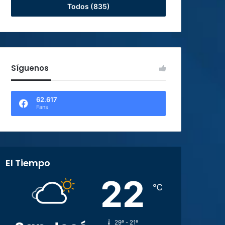
Todos (835)
Síguenos
62.617
Fans
El Tiempo
22
℃
29º - 21º