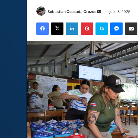
Send
Sebastian Quesada Orozco
julio 8, 2025
an
Facebook
X
LinkedIn
Pinterest
Skype
Messen
C
email