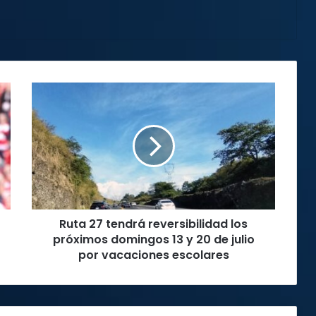
Ruta
27
tendrá
reversibilidad
los
próximos
domingos
13
y
Ruta 27 tendrá reversibilidad los
20
de
próximos domingos 13 y 20 de julio
julio
por vacaciones escolares
por
vacaciones
escolares