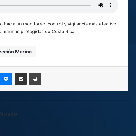
o hacia un monitoreo, control y vigilancia más efectivo,
s marinas protegidas de Costa Rica.
ección Marina
kype
Messenger
Compartir por correo electrónico
Imprimir
Orozco