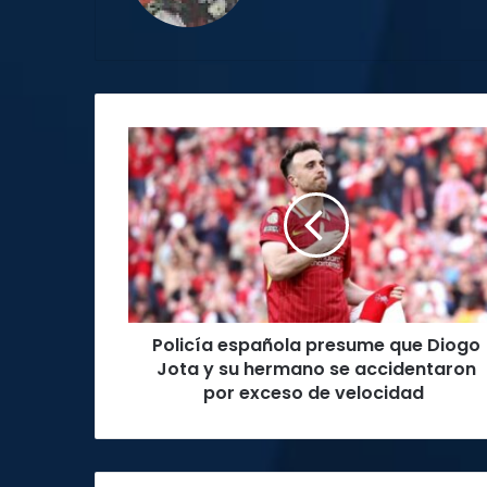
Policía
española
presume
que
Diogo
Jota
y
su
hermano
Policía española presume que Diogo
se
accidentaron
Jota y su hermano se accidentaron
por
por exceso de velocidad
exceso
de
velocidad