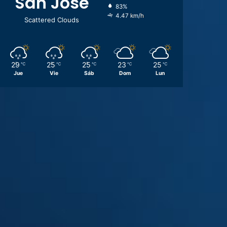
San José
83%
4.47 km/h
Scattered Clouds
29
25
25
23
25
℃
℃
℃
℃
℃
Jue
Vie
Sáb
Dom
Lun