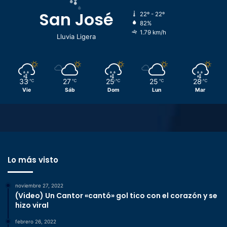
San José
22º - 22º
82%
1.79 km/h
Lluvia Ligera
33
27
25
25
28
℃
℃
℃
℃
℃
Vie
Sáb
Dom
Lun
Mar
Lo más visto
noviembre 27, 2022
(Video) Un Cantor «cantó» gol tico con el corazón y se
hizo viral
febrero 26, 2022