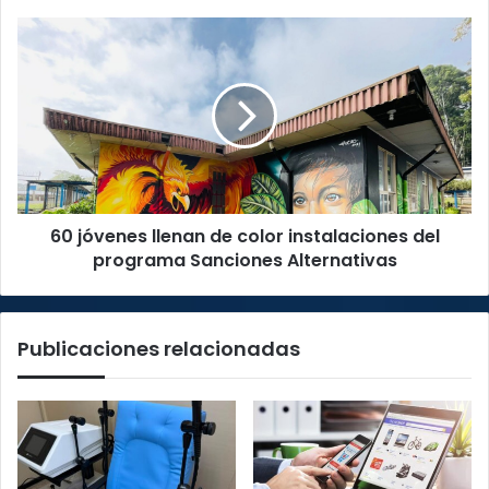
60
jóvenes
llenan
de
color
instalaciones
del
programa
Sanciones
60 jóvenes llenan de color instalaciones del
Alternativas
programa Sanciones Alternativas
Publicaciones relacionadas