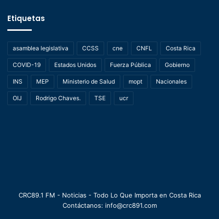
Etiquetas
asamblea legislativa
CCSS
cne
CNFL
Costa Rica
COVID-19
Estados Unidos
Fuerza Pública
Gobierno
INS
MEP
Ministerio de Salud
mopt
Nacionales
OIJ
Rodrigo Chaves.
TSE
ucr
CRC89.1 FM - Noticias - Todo Lo Que Importa en Costa Rica
Contáctanos: info@crc891.com