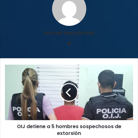
Ismael Hernández
Sitio
web
OIJ
detiene
a
5
hombres
sospechosos
de
extorsión
OIJ detiene a 5 hombres sospechosos de
extorsión