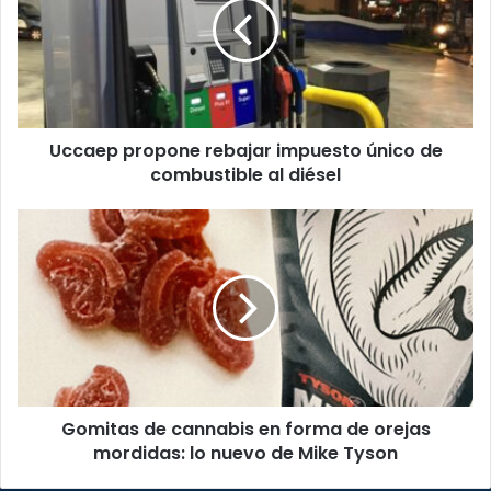
impuesto
único
de
combustible
al
diésel
Uccaep propone rebajar impuesto único de
combustible al diésel
Gomitas
de
cannabis
en
forma
de
orejas
mordidas:
lo
Gomitas de cannabis en forma de orejas
nuevo
de
mordidas: lo nuevo de Mike Tyson
Mike