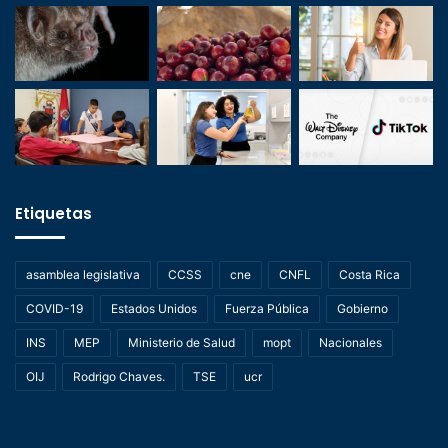
Etiquetas
asamblea legislativa
CCSS
cne
CNFL
Costa Rica
COVID-19
Estados Unidos
Fuerza Pública
Gobierno
INS
MEP
Ministerio de Salud
mopt
Nacionales
OIJ
Rodrigo Chaves.
TSE
ucr