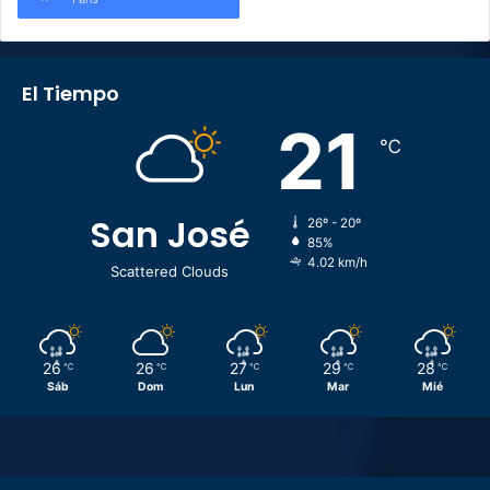
El Tiempo
21
℃
San José
26º - 20º
85%
4.02 km/h
Scattered Clouds
26
26
27
29
28
℃
℃
℃
℃
℃
Sáb
Dom
Lun
Mar
Mié