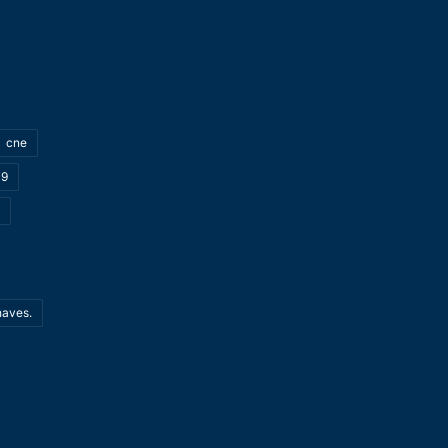
cne
19
haves.