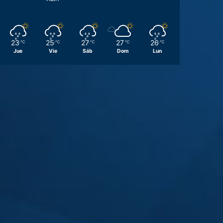
23
25
27
27
26
℃
℃
℃
℃
℃
Jue
Vie
Sáb
Dom
Lun