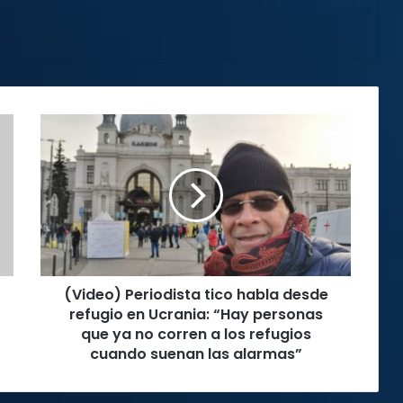
(Video)
Periodista
tico
habla
desde
refugio
en
Ucrania:
“Hay
(Video) Periodista tico habla desde
personas
que
refugio en Ucrania: “Hay personas
ya
que ya no corren a los refugios
no
cuando suenan las alarmas”
corren
a