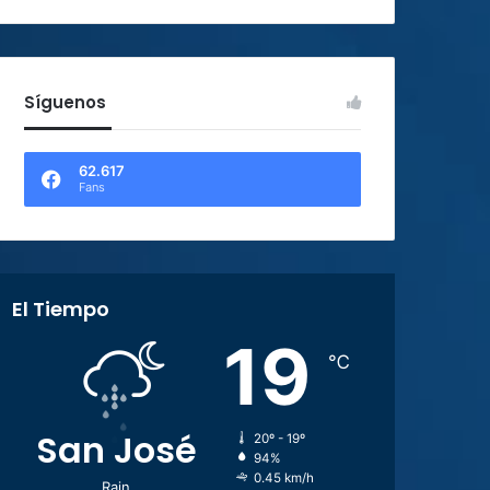
Síguenos
62.617
Fans
El Tiempo
19
℃
San José
20º - 19º
94%
0.45 km/h
Rain