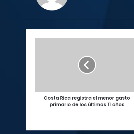
Costa
Rica
registra
el
menor
gasto
primario
de
los
Costa Rica registra el menor gasto
últimos
11
primario de los últimos 11 años
años