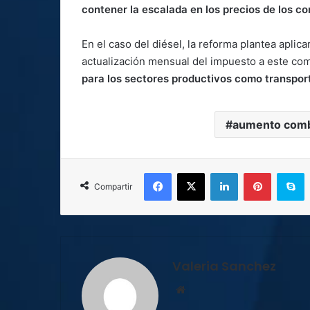
contener la escalada en los precios de los co
En el caso del diésel, la reforma plantea apli
actualización mensual del impuesto a este co
para los sectores productivos como transportes
aumento comb
Facebook
X
LinkedIn
Pinterest
S
Compartir
Valeria Sanchez
Sitio
web