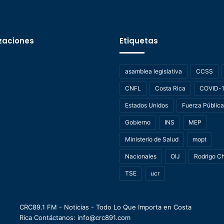
zaciones
Etiquetas
asamblea legislativa
CCSS
CNFL
Costa Rica
COVID-
Estados Unidos
Fuerza Pública
Gobierno
INS
MEP
Ministerio de Salud
mopt
Nacionales
OIJ
Rodrigo C
TSE
ucr
CRC89.1 FM - Noticias - Todo Lo Que Importa en Costa
Rica Contáctanos: info@crc891.com