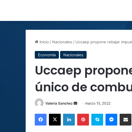
Inicio
/
Nacionales
/
Uccaep propone rebajar impues
Economía
Nacionales
Uccaep propone
único de combus
Send
Valeria Sanchez
marzo 15, 2022
an
Facebook
X
LinkedIn
Pinterest
Skype
Messen
C
email