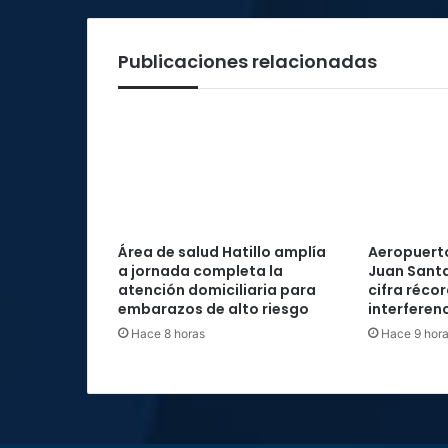
Publicaciones relacionadas
Área de salud Hatillo amplía
Aeropuerto
a jornada completa la
Juan Santa
atención domiciliaria para
cifra réco
embarazos de alto riesgo
interferenc
Hace 8 horas
Hace 9 hor