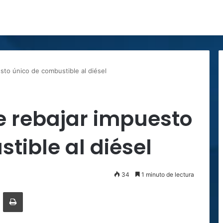
to único de combustible al diésel
 rebajar impuesto
tible al diésel
34
1 minuto de lectura
ger
ompartir por correo electrónico
Imprimir