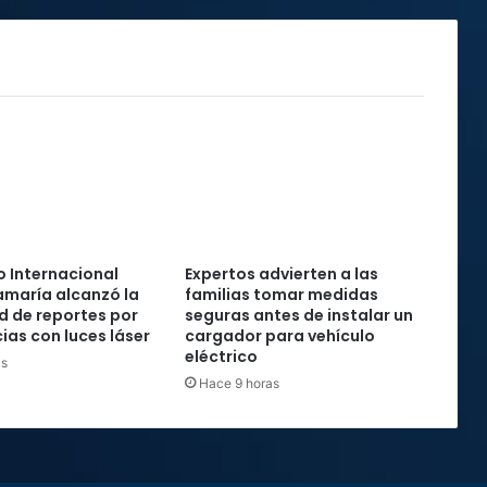
los
refugios
cuando
suenan
las
alarmas”
 Internacional
Expertos advierten a las
maría alcanzó la
familias tomar medidas
rd de reportes por
seguras antes de instalar un
ias con luces láser
cargador para vehículo
eléctrico
as
Hace 9 horas