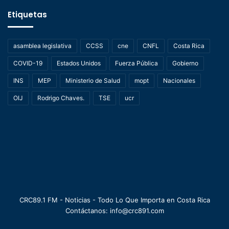
Etiquetas
asamblea legislativa
CCSS
cne
CNFL
Costa Rica
COVID-19
Estados Unidos
Fuerza Pública
Gobierno
INS
MEP
Ministerio de Salud
mopt
Nacionales
OIJ
Rodrigo Chaves.
TSE
ucr
CRC89.1 FM - Noticias - Todo Lo Que Importa en Costa Rica
Contáctanos: info@crc891.com