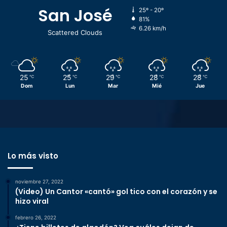
San José
25º - 20º
81%
6.26 km/h
Scattered Clouds
25
25
29
28
28
℃
℃
℃
℃
℃
Dom
Lun
Mar
Mié
Jue
Lo más visto
noviembre 27, 2022
(Video) Un Cantor «cantó» gol tico con el corazón y se
hizo viral
febrero 26, 2022