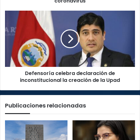
coronavirus
Defensoría
celebra
declaración
de
inconstitucional
la
creación
de
la
Defensoría celebra declaración de
Upad
inconstitucional la creación de la Upad
Publicaciones relacionadas