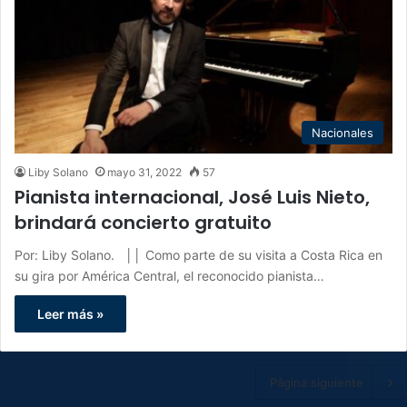
Nacionales
Liby Solano
mayo 31, 2022
57
Pianista internacional, José Luis Nieto,
brindará concierto gratuito
Por: Liby Solano. ││ Como parte de su visita a Costa Rica en
su gira por América Central, el reconocido pianista…
Leer más »
Página siguiente