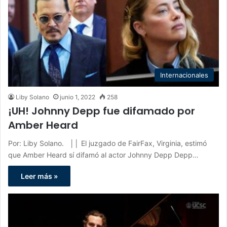
Internacionales
Liby Solano
junio 1, 2022
258
¡UH! Johnny Depp fue difamado por
Amber Heard
Por: Liby Solano. ││ El juzgado de FairFax, Virginia, estimó
que Amber Heard sí difamó al actor Johnny Depp Depp…
Leer más »