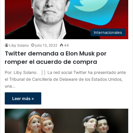
Internacionales
Liby Solano
julio 13, 2022
44
Twitter demanda a Elon Musk por
romper el acuerdo de compra
Por: Liby Solano. ││ La red social Twitter ha presentado ante
el Tribunal de Cancillería de Delaware de los Estados Unidos,
una…
Leer más »