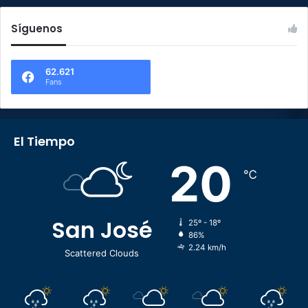
Síguenos
62.621
Fans
El Tiempo
20
℃
San José
25º - 18º
86%
2.24 km/h
Scattered Clouds