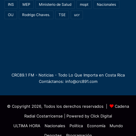
INS
MEP
Ministerio de Salud
mopt
Nacionales
OIJ
Rodrigo Chaves.
TSE
ucr
CRC89.1 FM - Noticias - Todo Lo Que Importa en Costa Rica
Contáctanos: info@crc891.com
© Copyright 2026, Todos los derechos reservados |
Cadena
Radial Costarricense
| Powered by
Click Digital
ULTIMA HORA
Nacionales
Política
Economía
Mundo
Deportes
Programación