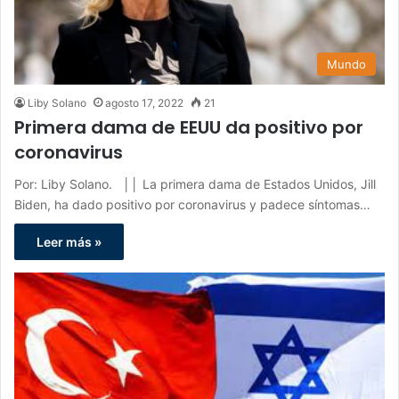
Mundo
Liby Solano
agosto 17, 2022
21
Primera dama de EEUU da positivo por
coronavirus
Por: Liby Solano. ││ La primera dama de Estados Unidos, Jill
Biden, ha dado positivo por coronavirus y padece síntomas…
Leer más »