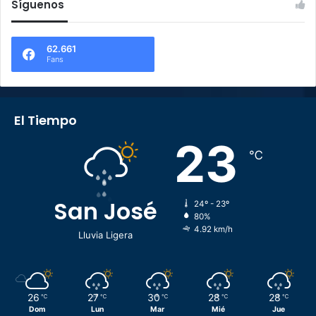
Síguenos
62.661
Fans
El Tiempo
23
℃
San José
24º - 23º
80%
4.92 km/h
Lluvia Ligera
26
27
30
28
28
℃
℃
℃
℃
℃
Dom
Lun
Mar
Mié
Jue