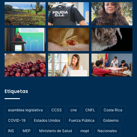
Etiquetas
asamblea legislativa
CCSS
cne
CNFL
Costa Rica
COVID-19
Estados Unidos
Fuerza Pública
Gobierno
INS
MEP
Ministerio de Salud
mopt
Nacionales