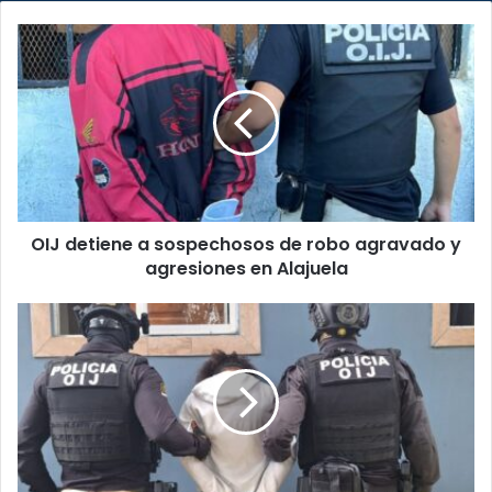
OIJ
detiene
a
sospechosos
de
robo
agravado
y
agresiones
OIJ detiene a sospechosos de robo agravado y
en
Alajuela
agresiones en Alajuela
Identifican
a
sospechoso
de
tentativa
de
homicidio
y