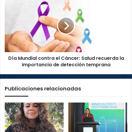
Día
Mundial
contra
el
Cáncer:
Salud
recuerda
la
importancia
Día Mundial contra el Cáncer: Salud recuerda la
de
detección
importancia de detección temprana
temprana
Publicaciones relacionadas