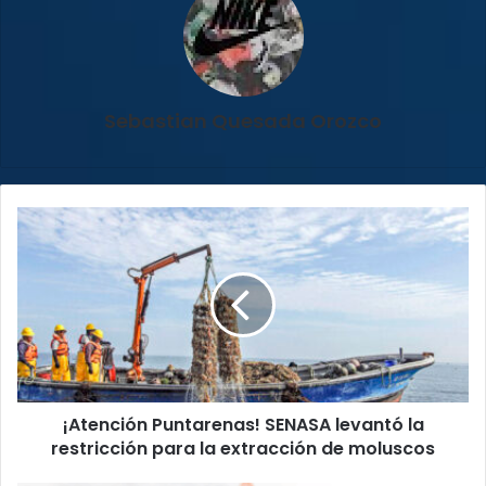
Sebastian Quesada Orozco
¡Atención
Puntarenas!
SENASA
levantó
la
restricción
para
la
extracción
¡Atención Puntarenas! SENASA levantó la
de
moluscos
restricción para la extracción de moluscos