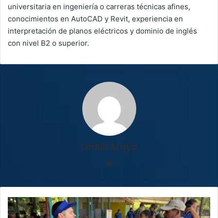
universitaria en ingeniería o carreras técnicas afines,
conocimientos en AutoCAD y Revit, experiencia en
interpretación de planos eléctricos y dominio de inglés
con nivel B2 o superior.
Emilio Araya
Sitio
web
Hospital
Monseñor