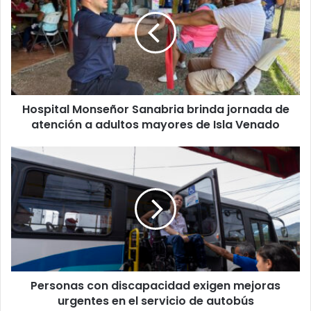
Sanabria
brinda
jornada
de
atención
a
adultos
Hospital Monseñor Sanabria brinda jornada de
mayores
de
atención a adultos mayores de Isla Venado
Isla
Venado
Personas
con
discapacidad
exigen
mejoras
urgentes
en
el
servicio
Personas con discapacidad exigen mejoras
de
autobús
urgentes en el servicio de autobús