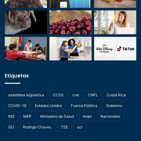
Etiquetas
asamblea legislativa
CCSS
cne
CNFL
Costa Rica
COVID-19
Estados Unidos
Fuerza Pública
Gobierno
INS
MEP
Ministerio de Salud
mopt
Nacionales
OIJ
Rodrigo Chaves.
TSE
ucr