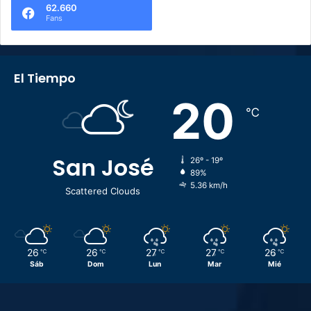
62.660
Fans
El Tiempo
20
℃
San José
26º - 19º
89%
5.36 km/h
Scattered Clouds
26
26
27
27
26
℃
℃
℃
℃
℃
Sáb
Dom
Lun
Mar
Mié