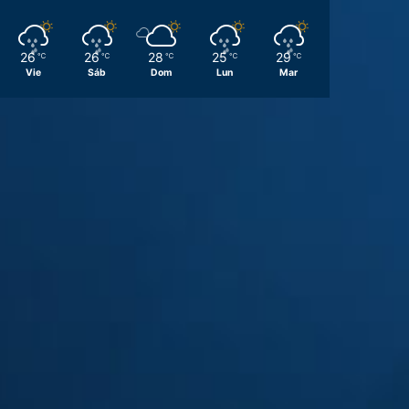
26
26
28
25
29
℃
℃
℃
℃
℃
Vie
Sáb
Dom
Lun
Mar