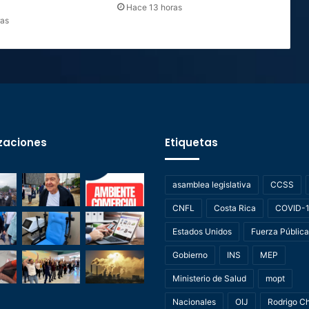
Hace 13 horas
ras
zaciones
Etiquetas
asamblea legislativa
CCSS
CNFL
Costa Rica
COVID-
Estados Unidos
Fuerza Pública
Gobierno
INS
MEP
Ministerio de Salud
mopt
Nacionales
OIJ
Rodrigo C