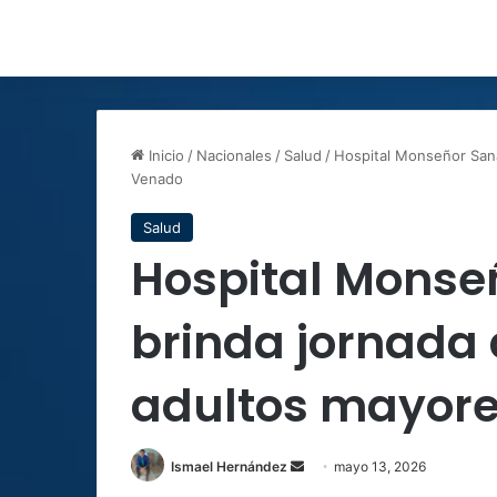
Inicio
/
Nacionales
/
Salud
/
Hospital Monseñor Sana
Venado
Salud
Hospital Monse
brinda jornada 
adultos mayore
Send
Ismael Hernández
mayo 13, 2026
an