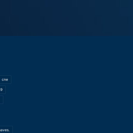
cne
19
haves.