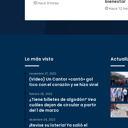
bienestar
Hace 9 horas
Hace 12 ho
Lo más visto
Actuali
noviembre 27, 2022
(Video) Un Cantor «cantó» gol
tico con el corazón y se hizo viral
febrero 26, 2022
¿Tiene billetes de algodón? Vea
cuáles dejan de circular a partir
del 1 de marzo
diciembre 24, 2022
¡Revise su lotería! Ya salió el