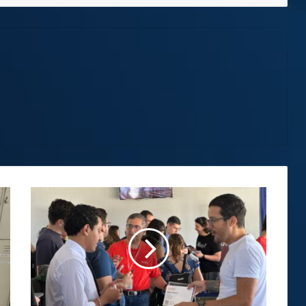
Empresa
internacional
ofrecerá
oportunidades
laborales
a
profesionales
costarricenses