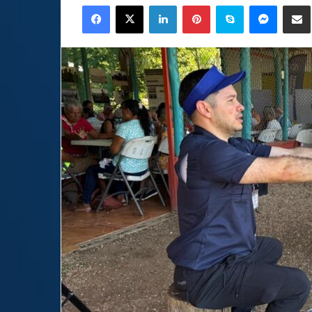
Facebook
X
LinkedIn
Pinterest
Skype
Messen
C
email