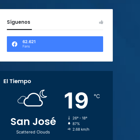
Síguenos
62.621
Fans
El Tiempo
19
℃
San José
26º - 18º
87%
2.68 km/h
Scattered Clouds