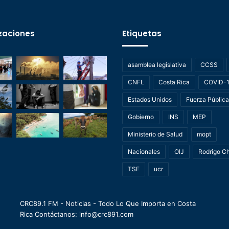
zaciones
Etiquetas
asamblea legislativa
CCSS
CNFL
Costa Rica
COVID-
Estados Unidos
Fuerza Pública
Gobierno
INS
MEP
Ministerio de Salud
mopt
Nacionales
OIJ
Rodrigo C
TSE
ucr
CRC89.1 FM - Noticias - Todo Lo Que Importa en Costa
Rica Contáctanos: info@crc891.com