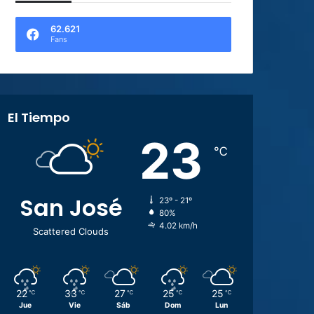
62.621
Fans
El Tiempo
23
℃
San José
23º - 21º
80%
4.02 km/h
Scattered Clouds
22
33
27
25
25
℃
℃
℃
℃
℃
Jue
Vie
Sáb
Dom
Lun