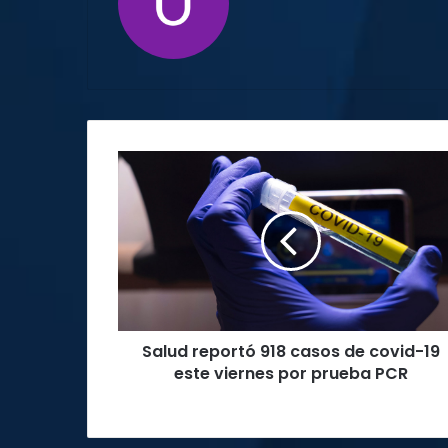
web
Salud
reportó
918
casos
de
covid-
19
este
viernes
Salud reportó 918 casos de covid-19
por
prueba
este viernes por prueba PCR
PCR