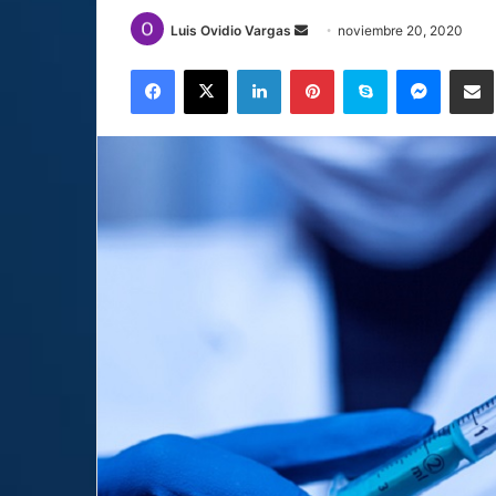
Send
Luis Ovidio Vargas
noviembre 20, 2020
an
Facebook
X
LinkedIn
Pinterest
Skype
Messen
C
email