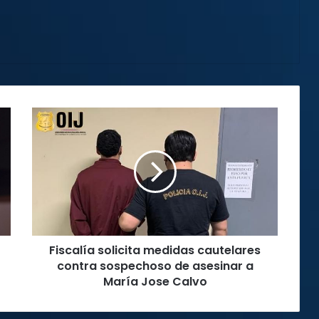
Fiscalía
solicita
medidas
cautelares
contra
sospechoso
de
asesinar
a
Fiscalía solicita medidas cautelares
María
Jose
contra sospechoso de asesinar a
Calvo
María Jose Calvo