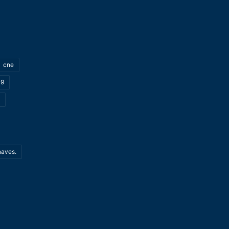
cne
19
haves.