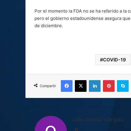
Por el momento la FDA no se ha referido a la c
pero el gobierno estadounidense asegura que 
de diciembre.
COVID-19
Facebook
X
LinkedIn
Pinterest
S
Compartir
Luis Ovidio Vargas
Sitio