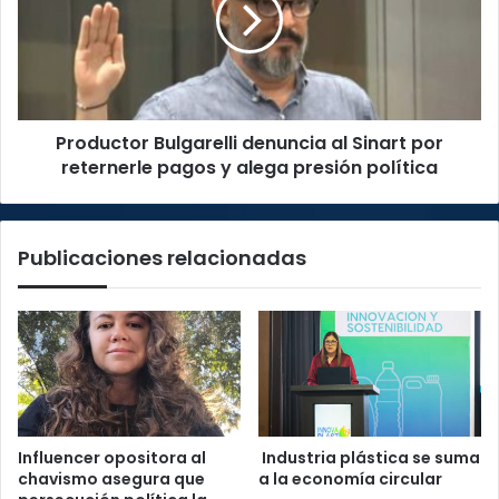
Sinart
por
reternerle
pagos
y
Productor Bulgarelli denuncia al Sinart por
alega
presión
reternerle pagos y alega presión política
política
Publicaciones relacionadas
Influencer opositora al
Industria plástica se suma
chavismo asegura que
a la economía circular