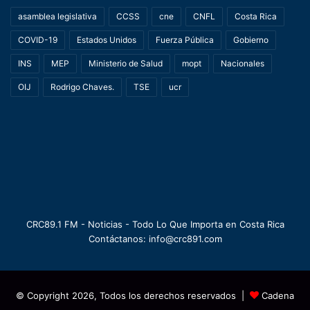
asamblea legislativa
CCSS
cne
CNFL
Costa Rica
COVID-19
Estados Unidos
Fuerza Pública
Gobierno
INS
MEP
Ministerio de Salud
mopt
Nacionales
OIJ
Rodrigo Chaves.
TSE
ucr
CRC89.1 FM - Noticias - Todo Lo Que Importa en Costa Rica
Contáctanos: info@crc891.com
© Copyright 2026, Todos los derechos reservados |
Cadena