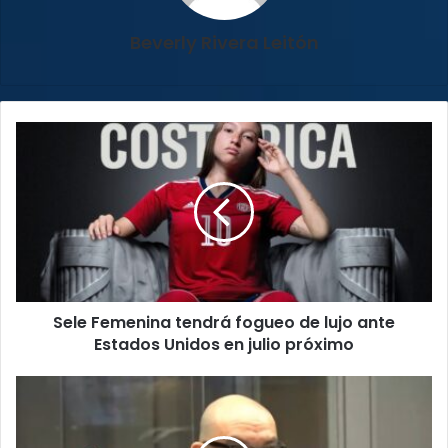
Beverly Rivera Leitón
Sele
Femenina
tendrá
fogueo
de
lujo
ante
Estados
Unidos
Sele Femenina tendrá fogueo de lujo ante
en
julio
Estados Unidos en julio próximo
próximo
Productor
Bulgarelli
denuncia
al