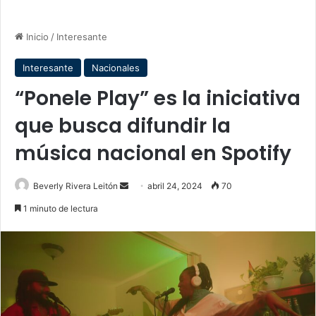
Inicio
/
Interesante
Interesante
Nacionales
“Ponele Play” es la iniciativa
que busca difundir la
música nacional en Spotify
Send
Beverly Rivera Leitón
abril 24, 2024
70
an
1 minuto de lectura
email