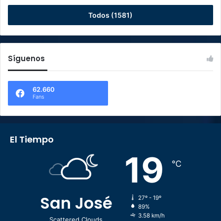
Todos (1581)
Síguenos
62.660
Fans
El Tiempo
19
℃
San José
27º - 19º
89%
3.58 km/h
Scattered Clouds