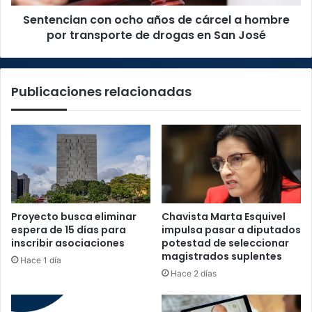
por
Sentencian con ocho años de cárcel a hombre
transporte
de
por transporte de drogas en San José
drogas
en
San
Publicaciones relacionadas
José
Proyecto busca eliminar
Chavista Marta Esquivel
espera de 15 días para
impulsa pasar a diputados
inscribir asociaciones
potestad de seleccionar
magistrados suplentes
Hace 1 día
Hace 2 días