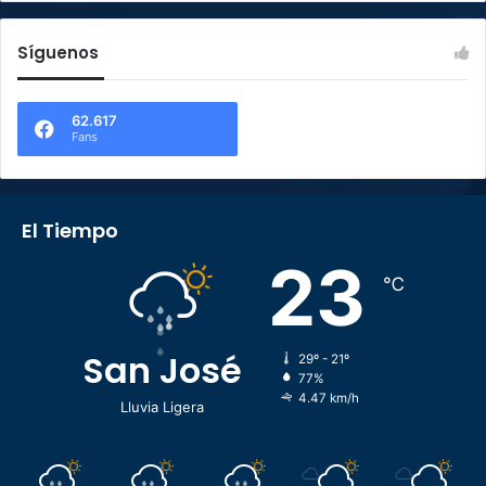
Síguenos
62.617
Fans
El Tiempo
23
℃
San José
29º - 21º
77%
4.47 km/h
Lluvia Ligera