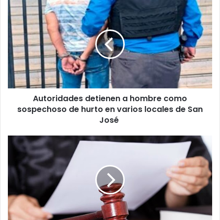
Autoridades
detienen
a
hombre
como
sospechoso
de
hurto
en
Autoridades detienen a hombre como
varios
locales
sospechoso de hurto en varios locales de San
de
José
San
José
Sentencian
con
ocho
años
de
cárcel
a
hombre