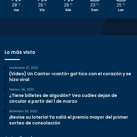
29
25
25
23
25
℃
℃
℃
℃
℃
Jue
Vie
Sáb
Dom
Lun
Lo más visto
noviembre 27, 2022
(Video) Un Cantor «cantó» gol tico con el corazón y se
hizo viral
febrero 26, 2022
¿Tiene billetes de algodón? Vea cuáles dejan de
circular a partir del 1 de marzo
diciembre 24, 2022
¡Revise su lotería! Ya salió el premio mayor del primer
sorteo de consolación