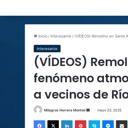
Inicio
/
Interesante
/
(VÍDEOS) Remolino en Santa A
Interesante
(VÍDEOS) Remol
fenómeno atmos
a vecinos de Rí
Send
Milagros Herrera Montiel
mayo 23, 2025
an
Facebook
X
LinkedIn
Pinterest
Skype
Messen
C
email