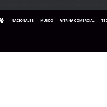
 se suma a la economía circular
HOME
NACIONALES
MUNDO
VITRINA COMERCIAL
TE