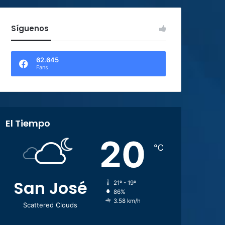
Síguenos
62.645
Fans
El Tiempo
20
℃
San José
21º - 19º
86%
3.58 km/h
Scattered Clouds