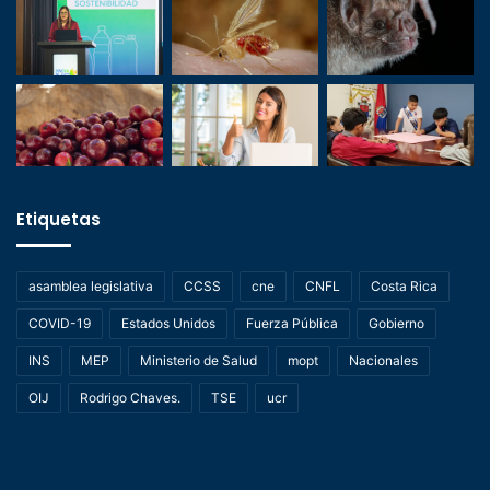
Etiquetas
asamblea legislativa
CCSS
cne
CNFL
Costa Rica
COVID-19
Estados Unidos
Fuerza Pública
Gobierno
INS
MEP
Ministerio de Salud
mopt
Nacionales
OIJ
Rodrigo Chaves.
TSE
ucr