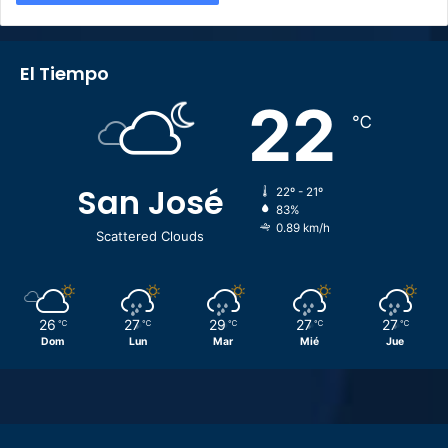
El Tiempo
22
℃
San José
22º - 21º
83%
0.89 km/h
Scattered Clouds
26
27
29
27
27
℃
℃
℃
℃
℃
Dom
Lun
Mar
Mié
Jue