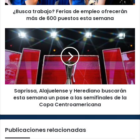
600
¿Busca trabajo? Ferias de empleo ofrecerán
puestos
esta
más de 600 puestos esta semana
semana
Saprissa,
Alajuelense
y
Herediano
buscarán
esta
semana
un
pase
Saprissa, Alajuelense y Herediano buscarán
a
las
esta semana un pase a las semifinales de la
semifinales
Copa Centroamericana
de
la
Copa
Publicaciones relacionadas
Centroamericana