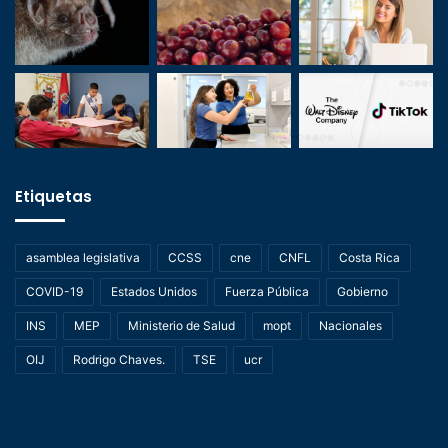
Etiquetas
asamblea legislativa
CCSS
cne
CNFL
Costa Rica
COVID-19
Estados Unidos
Fuerza Pública
Gobierno
INS
MEP
Ministerio de Salud
mopt
Nacionales
OIJ
Rodrigo Chaves.
TSE
ucr