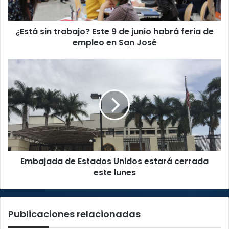
habrá
feria
¿Está sin trabajo? Este 9 de junio habrá feria de
de
empleo
empleo en San José
en
San
Embajada
José
de
Estados
Unidos
estará
cerrada
este
lunes
Embajada de Estados Unidos estará cerrada
este lunes
Publicaciones relacionadas