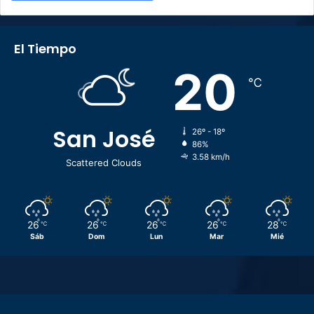
El Tiempo
20
℃
San José
26º - 18º
86%
3.58 km/h
Scattered Clouds
26
26
26
26
28
℃
℃
℃
℃
℃
Sáb
Dom
Lun
Mar
Mié