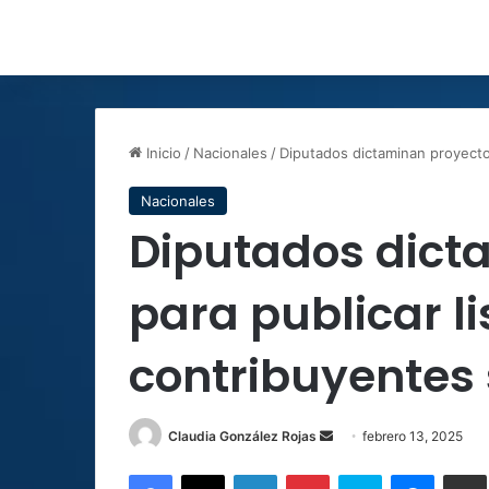
Inicio
/
Nacionales
/
Diputados dictaminan proyecto 
Nacionales
Diputados dict
para publicar l
contribuyentes
Send
Claudia González Rojas
febrero 13, 2025
an
Facebook
X
LinkedIn
Pinterest
Skype
Messen
C
email