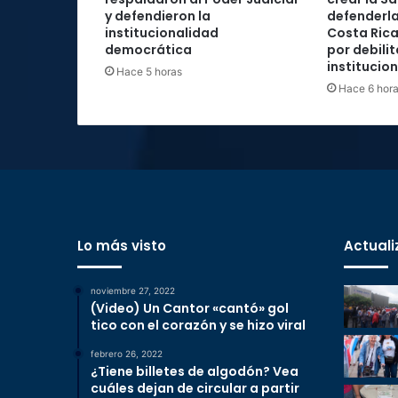
y defendieron la
defenderla
institucionalidad
Costa Rica
democrática
por debilit
institucio
Hace 5 horas
Hace 6 hor
Lo más visto
Actuali
noviembre 27, 2022
(Video) Un Cantor «cantó» gol
tico con el corazón y se hizo viral
febrero 26, 2022
¿Tiene billetes de algodón? Vea
cuáles dejan de circular a partir