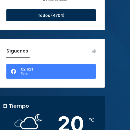
Todos (4704)
Síguenos
62.621
Fans
El Tiempo
20
℃