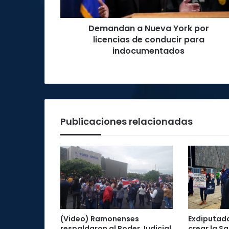
conducir
para
Demandan a Nueva York por
indocumentados
licencias de conducir para
indocumentados
Publicaciones relacionadas
(Video) Ramonenses
Exdiputad
respaldaron al Poder Judicial
crear la Sa