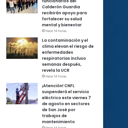
funcionarios del
Calderón Guardia
recibirán apoyo para
fortalecer su salud
mental y bienestar
Hace 14 horas
La contaminación y el
clima elevan el riesgo de
enfermedades
respiratorias incluso
semanas después,
revela la UCR
Hace 14 horas
¡Atención! CNFL
suspenderá el servicio
eléctrico este viernes 7
de agosto en sectores
de San José por
trabajos de
mantenimiento
Hace 14 horas