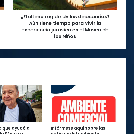
tiene
tiempo
¿El último rugido de los dinosaurios?
para
vivir
Aún tiene tiempo para vivir la
la
experiencia jurásica en el Museo de
experiencia
los Niños
jurásica
en
el
Museo
de
los
Niños
o que ayudó a
Infórmese aquí sobre las
la IV sale a
noticias del ambiente