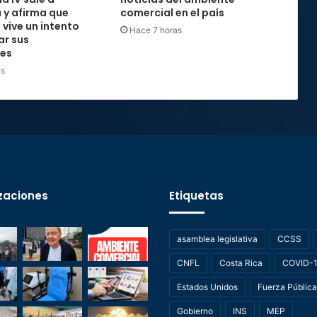
 y afirma que
comercial en el país
 vive un intento
Hace 7 horas
ar sus
nes
as
zaciones
Etiquetas
asamblea legislativa
CCSS
CNFL
Costa Rica
COVID-
Estados Unidos
Fuerza Pública
Gobierno
INS
MEP