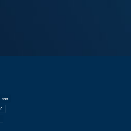
cne
19