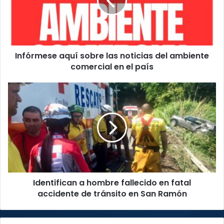
noticias
del
ambiente
comercial
en
Infórmese aquí sobre las noticias del ambiente
el
país
comercial en el país
Identifican
a
hombre
fallecido
en
fatal
accidente
de
tránsito
Identifican a hombre fallecido en fatal
en
San
accidente de tránsito en San Ramón
Ramón