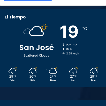
El Tiempo
19
℃
San José
29º - 19º
87%
2.68 km/h
Scattered Clouds
29
26
27
27
29
℃
℃
℃
℃
℃
Vie
Sáb
Dom
Lun
Mar