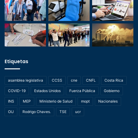
Etiquetas
asamblea legislativa
CCSS
cne
CNFL
Costa Rica
COVID-19
Estados Unidos
Fuerza Pública
Gobierno
INS
MEP
Ministerio de Salud
mopt
Nacionales
OIJ
Rodrigo Chaves.
TSE
ucr