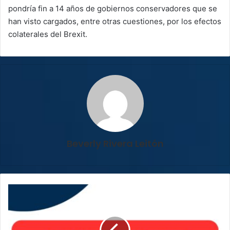
pondría fin a 14 años de gobiernos conservadores que se
han visto cargados, entre otras cuestiones, por los efectos
colaterales del Brexit.
Beverly Rivera Leitón
Infórmese
aquí
sobre
las