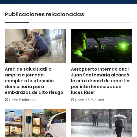
sexual
Publicaciones relacionadas
Área de salud Hatillo
Aeropuerto Internacional
amplía a jornada
Juan Santamaría alcanzó
completa la atención
la cifra récord de reportes
domiciliaria para
por interferencias con
embarazos de alto riesgo
luces láser
Hace 5 minutos
Hace 36 minutos