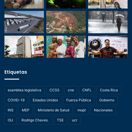
Etiquetas
asamblea legislativa
CCSS
cne
CNFL
Costa Rica
COVID-19
Estados Unidos
Fuerza Pública
Gobierno
INS
MEP
Ministerio de Salud
mopt
Nacionales
OIJ
Rodrigo Chaves.
TSE
ucr