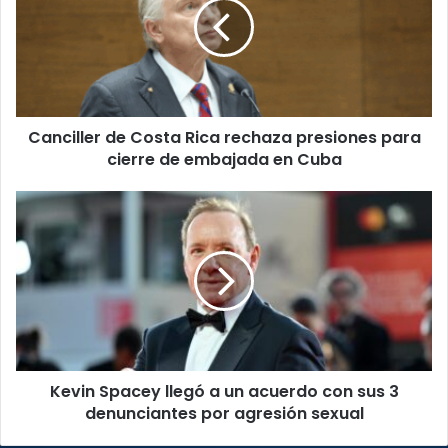
Rica
rechaza
presiones
para
cierre
de
Canciller de Costa Rica rechaza presiones para
embajada
en
cierre de embajada en Cuba
Cuba
Kevin
Spacey
llegó
a
un
acuerdo
con
sus
3
Kevin Spacey llegó a un acuerdo con sus 3
denunciantes
por
denunciantes por agresión sexual
agresión