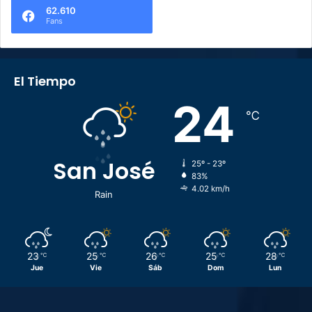
62.610
Fans
El Tiempo
24
℃
San José
25º - 23º
83%
4.02 km/h
Rain
23
25
26
25
28
℃
℃
℃
℃
℃
Jue
Vie
Sáb
Dom
Lun