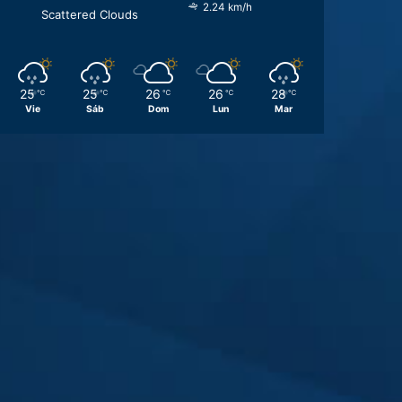
2.24 km/h
Scattered Clouds
25
25
26
26
28
℃
℃
℃
℃
℃
Vie
Sáb
Dom
Lun
Mar