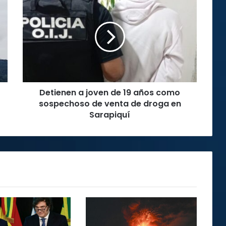
a
joven
de
19
años
como
sospechoso
de
Detienen a joven de 19 años como
venta
de
sospechoso de venta de droga en
droga
Sarapiquí
en
Sarapiquí