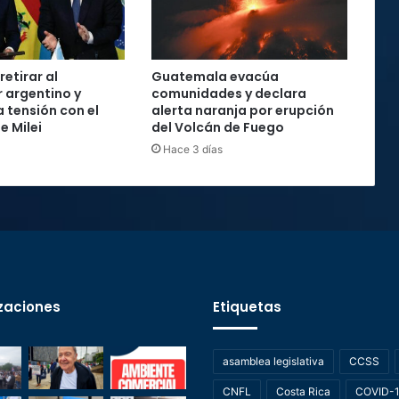
retirar al
Guatemala evacúa
 argentino y
comunidades y declara
 tensión con el
alerta naranja por erupción
e Milei
del Volcán de Fuego
Hace 3 días
zaciones
Etiquetas
asamblea legislativa
CCSS
CNFL
Costa Rica
COVID-