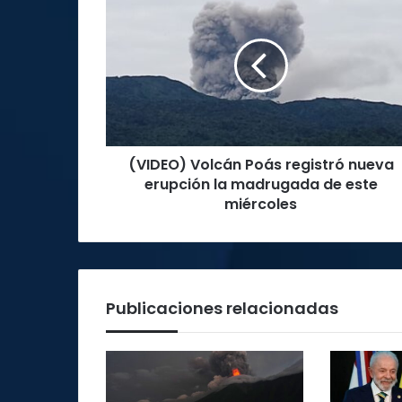
Volcán
Poás
registró
nueva
erupción
la
madrugada
de
(VIDEO) Volcán Poás registró nueva
este
miércoles
erupción la madrugada de este
miércoles
Publicaciones relacionadas