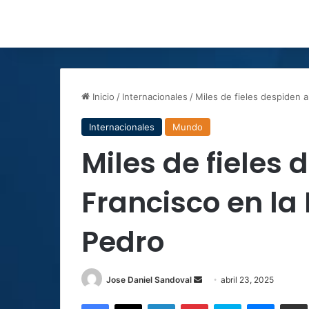
Inicio
/
Internacionales
/
Miles de fieles despiden a
Internacionales
Mundo
Miles de fieles
Francisco en la
Pedro
Send
Jose Daniel Sandoval
abril 23, 2025
an
Facebook
X
LinkedIn
Pinterest
Skype
Messen
C