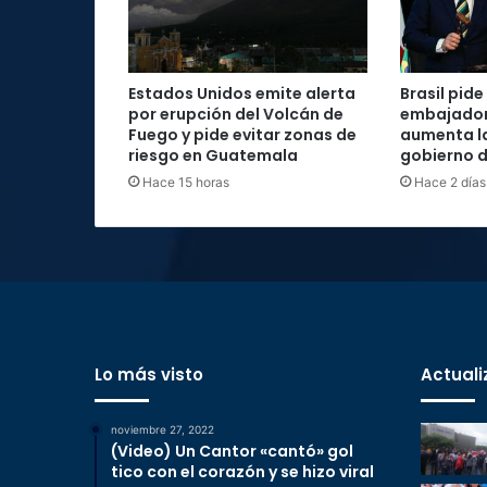
Estados Unidos emite alerta
Brasil pide 
por erupción del Volcán de
embajador
Fuego y pide evitar zonas de
aumenta la
riesgo en Guatemala
gobierno d
Hace 15 horas
Hace 2 días
Lo más visto
Actuali
noviembre 27, 2022
(Video) Un Cantor «cantó» gol
tico con el corazón y se hizo viral