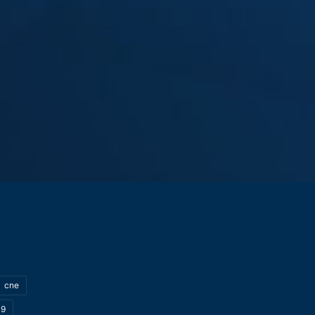
cne
19