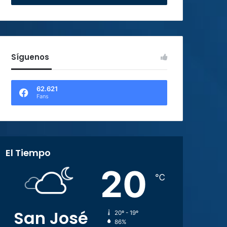
Síguenos
62.621
Fans
El Tiempo
20
℃
San José
20º - 19º
86%