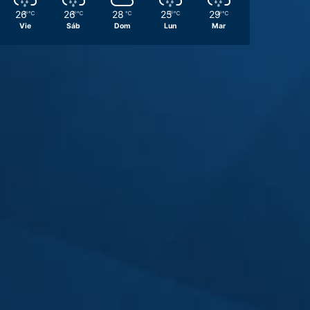
26
26
28
25
29
℃
℃
℃
℃
℃
Vie
Sáb
Dom
Lun
Mar