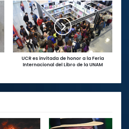
UCR
es
invitada
de
honor
a
la
Feria
Internacional
UCR es invitada de honor a la Feria
del
Libro
Internacional del Libro de la UNAM
de
la
UNAM