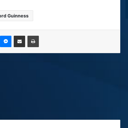
ord Guinness
kype
Messenger
Compartir por correo electrónico
Imprimir