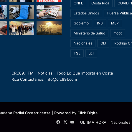
CNFL
Costa Rica
COVID-
Estados Unidos
Fuerza Pública
Gobierno
INS
MEP
Ministerio de Salud
mopt
Nacionales
OIJ
Rodrigo C
TSE
ucr
CRC89.1 FM - Noticias - Todo Lo Que Importa en Costa
Rica Contáctanos: info@crc891.com
Cadena Radial Costarricense
| Powered by
Click Digital
Facebook
X
YouTube
ULTIMA HORA
Nacionales