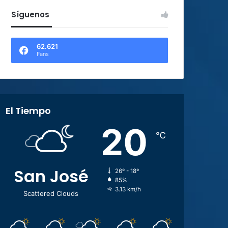
Síguenos
62.621
Fans
El Tiempo
20
℃
San José
26º - 18º
85%
3.13 km/h
Scattered Clouds