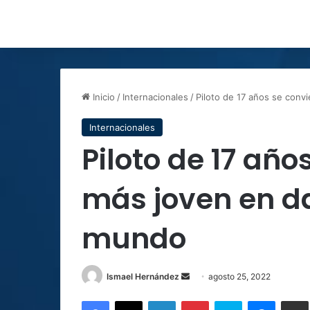
Inicio
/
Internacionales
/
Piloto de 17 años se convi
Internacionales
Piloto de 17 año
más joven en da
mundo
Send
Ismael Hernández
agosto 25, 2022
an
Facebook
X
LinkedIn
Pinterest
Skype
Messen
C
email