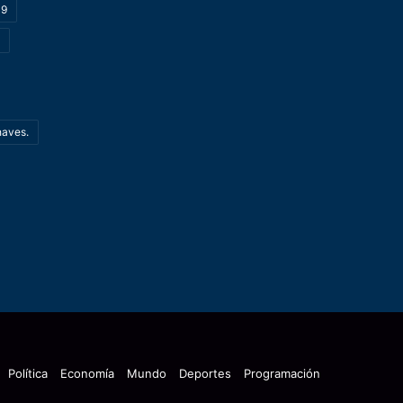
19
haves.
Política
Economía
Mundo
Deportes
Programación