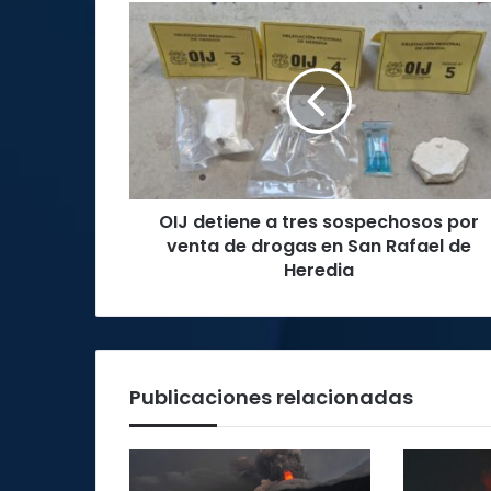
OIJ
detiene
a
tres
sospechosos
por
venta
de
drogas
OIJ detiene a tres sospechosos por
en
San
venta de drogas en San Rafael de
Rafael
Heredia
de
Heredia
Publicaciones relacionadas