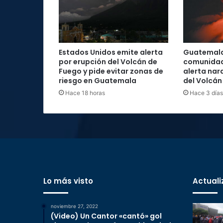
Estados Unidos emite alerta
Guatemal
por erupción del Volcán de
comunidad
Fuego y pide evitar zonas de
alerta nar
riesgo en Guatemala
del Volcán
Hace 18 horas
Hace 3 días
Lo más visto
Actuali
noviembre 27, 2022
(Video) Un Cantor «cantó» gol