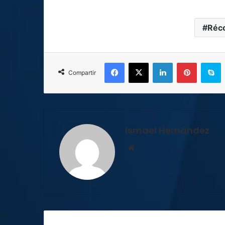
Réc
Facebook
X
LinkedIn
Pinterest
S
Compartir
Ismael Hernández
Sitio
web