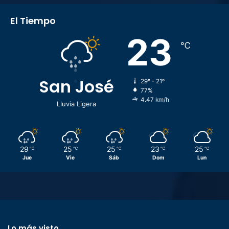
El Tiempo
23
℃
San José
29º - 21º
77%
4.47 km/h
Lluvia Ligera
29
25
25
23
25
℃
℃
℃
℃
℃
Jue
Vie
Sáb
Dom
Lun
Lo más visto