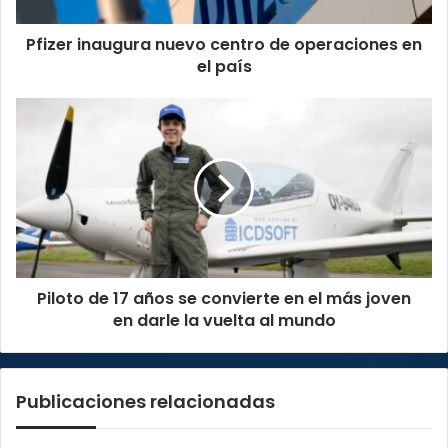
país
Pfizer inaugura nuevo centro de operaciones en
el país
Piloto
de
17
años
se
convierte
en
el
más
Piloto de 17 años se convierte en el más joven
joven
en
en darle la vuelta al mundo
darle
la
vuelta
Publicaciones relacionadas
al
mundo