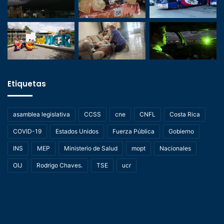
Etiquetas
asamblea legislativa
CCSS
cne
CNFL
Costa Rica
COVID-19
Estados Unidos
Fuerza Pública
Gobierno
INS
MEP
Ministerio de Salud
mopt
Nacionales
OIJ
Rodrigo Chaves.
TSE
ucr