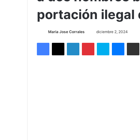
Inicio
/
Judicial
/
Autoridades detienen en Sarapiquí
Judicial
Autoridades det
a dos hombres 
portación ilega
Send
Maria Jose Corrales
diciembre 2, 2024
an
Facebook
X
LinkedIn
Pinterest
Skype
Messen
C