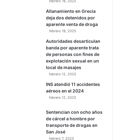
Por Maria Jose Corrales
Jornada especial en
hospital de Guanacaste
permitió que pacientes
recibieran atención en
optometría y oftalmología
febrero 18, 2025
Allanamiento en Grecia
deja dos detenidos por
aparente venta de droga
febrero 18, 2025
Autoridades desarticulan