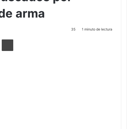
 a dos hombres buscados por portación ilegal de arma
ienen en Sarapiquí
buscados por
l de arma
35
1 minuto de lectura
ger
ompartir por correo electrónico
Imprimir