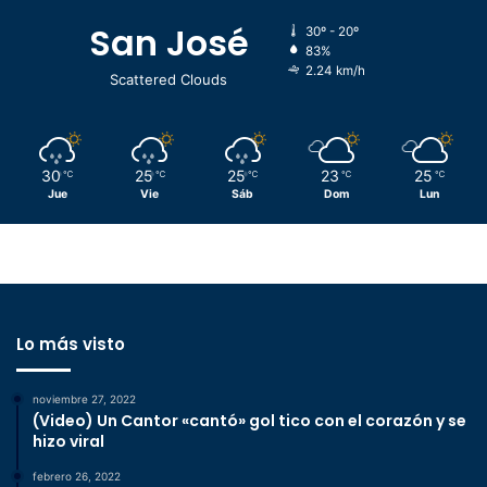
San José
30º - 20º
83%
2.24 km/h
Scattered Clouds
30
25
25
23
25
℃
℃
℃
℃
℃
Jue
Vie
Sáb
Dom
Lun
Lo más visto
noviembre 27, 2022
(Video) Un Cantor «cantó» gol tico con el corazón y se
hizo viral
febrero 26, 2022