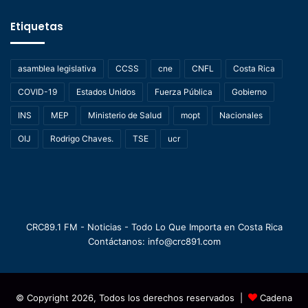
Etiquetas
asamblea legislativa
CCSS
cne
CNFL
Costa Rica
COVID-19
Estados Unidos
Fuerza Pública
Gobierno
INS
MEP
Ministerio de Salud
mopt
Nacionales
OIJ
Rodrigo Chaves.
TSE
ucr
CRC89.1 FM - Noticias - Todo Lo Que Importa en Costa Rica
Contáctanos: info@crc891.com
© Copyright 2026, Todos los derechos reservados |
Cadena