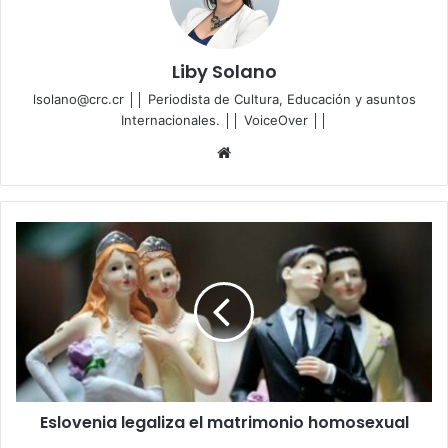
Liby Solano
lsolano@crc.cr ││ Periodista de Cultura, Educación y asuntos
Internacionales. ││ VoiceOver ││
Sitio
web
Eslovenia
legaliza
el
matrimonio
homosexual
Eslovenia legaliza el matrimonio homosexual