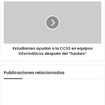
Estudiantes
ayudan
a
la
CCSS
en
equipos
informáticos
después
Estudiantes ayudan a la CCSS en equipos
del
“hackeo”
informáticos después del “hackeo”
Publicaciones relacionadas