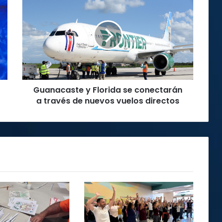
y
Florida
se
conectarán
a
través
de
nuevos
Guanacaste y Florida se conectarán
vuelos
directos
a través de nuevos vuelos directos