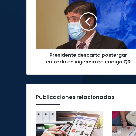
descarta
postergar
entrada
en
vigencia
de
código
QR
Presidente descarta postergar
entrada en vigencia de código QR
Publicaciones relacionadas