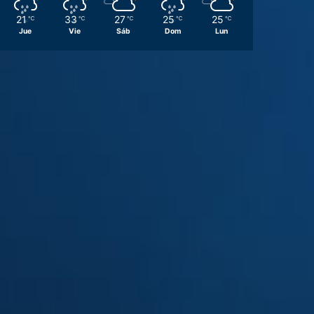
21
33
27
25
25
℃
℃
℃
℃
℃
Jue
Vie
Sáb
Dom
Lun