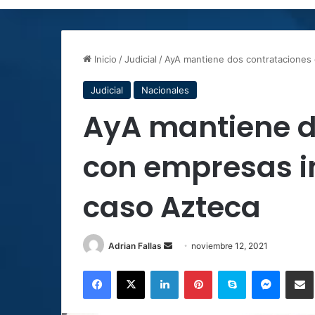
Inicio
/
Judicial
/
AyA mantiene dos contrataciones
Judicial
Nacionales
AyA mantiene d
con empresas i
caso Azteca
Send
Adrian Fallas
noviembre 12, 2021
an
Facebook
X
LinkedIn
Pinterest
Skype
Messen
C
email