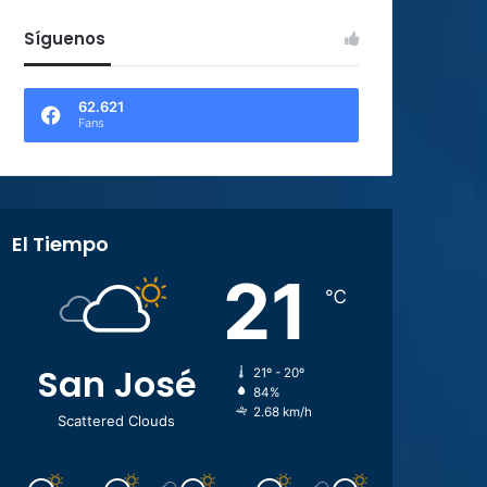
Síguenos
62.621
Fans
El Tiempo
21
℃
San José
21º - 20º
84%
2.68 km/h
Scattered Clouds