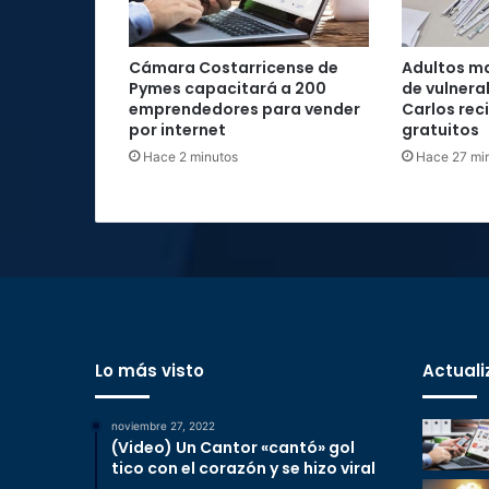
Cámara Costarricense de
Adultos m
Pymes capacitará a 200
de vulnera
emprendedores para vender
Carlos rec
por internet
gratuitos
Hace 2 minutos
Hace 27 mi
Lo más visto
Actuali
noviembre 27, 2022
(Video) Un Cantor «cantó» gol
tico con el corazón y se hizo viral