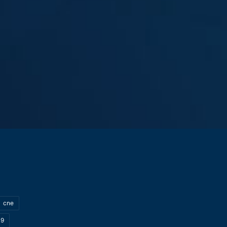
cne
19