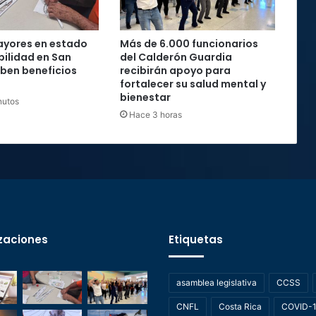
ayores en estado
Más de 6.000 funcionarios
bilidad en San
del Calderón Guardia
iben beneficios
recibirán apoyo para
fortalecer su salud mental y
bienestar
nutos
Hace 3 horas
zaciones
Etiquetas
asamblea legislativa
CCSS
CNFL
Costa Rica
COVID-