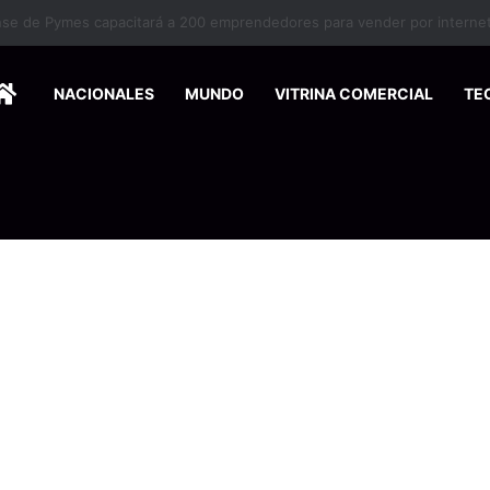
 estado de vulnerabilidad en San Carlos reciben beneficios gratuitos
HOME
NACIONALES
MUNDO
VITRINA COMERCIAL
TE