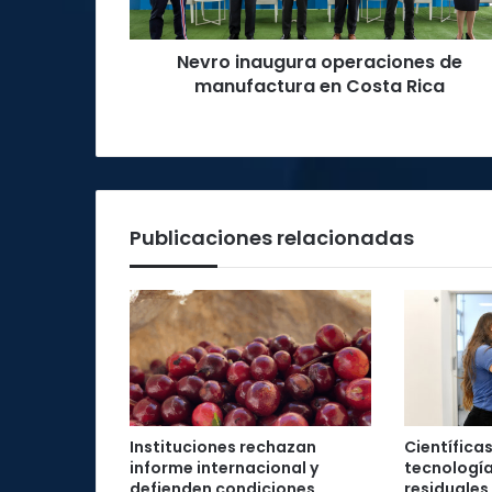
Rica
Nevro inaugura operaciones de
manufactura en Costa Rica
Publicaciones relacionadas
Instituciones rechazan
Científica
informe internacional y
tecnología
defienden condiciones
residuales