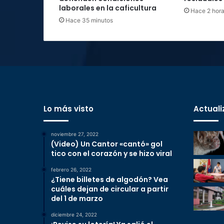
laborales en la caficultura
Hace 2 hor
Hace 35 minutos
Lo más visto
Actuali
noviembre 27, 2022
(Video) Un Cantor «cantó» gol
tico con el corazón y se hizo viral
febrero 26, 2022
¿Tiene billetes de algodón? Vea
cuáles dejan de circular a partir
del 1 de marzo
diciembre 24, 2022