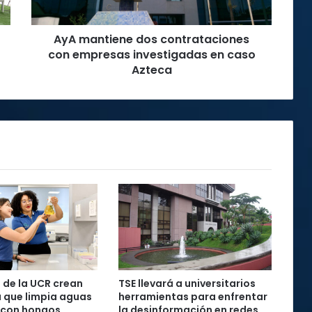
en
caso
AyA mantiene dos contrataciones
Azteca
con empresas investigadas en caso
Azteca
s de la UCR crean
TSE llevará a universitarios
 que limpia aguas
herramientas para enfrentar
 con hongos
la desinformación en redes