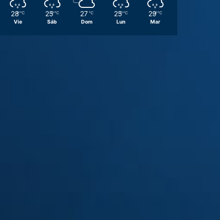
28
25
27
25
29
℃
℃
℃
℃
℃
Vie
Sáb
Dom
Lun
Mar