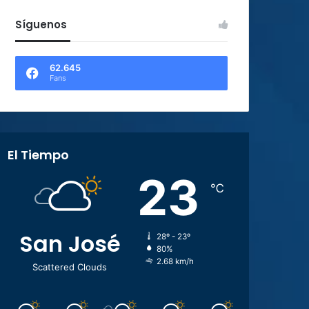
Síguenos
62.645
Fans
El Tiempo
23
℃
San José
28º - 23º
80%
2.68 km/h
Scattered Clouds