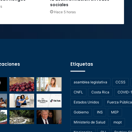
sociales
as
Hace 5 horas
zaciones
Etiquetas
asamblea legislativa
CCSS
CNFL
Costa Rica
COVID-
Estados Unidos
Fuerza Pública
Gobierno
INS
MEP
Ministerio de Salud
mopt