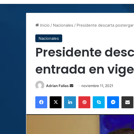
Inicio
/
Nacionales
/
Presidente descarta postergar
Nacionales
Presidente desc
entrada en vige
Send
Adrian Fallas
noviembre 11, 2021
an
Facebook
X
LinkedIn
Pinterest
Skype
Messen
C
email