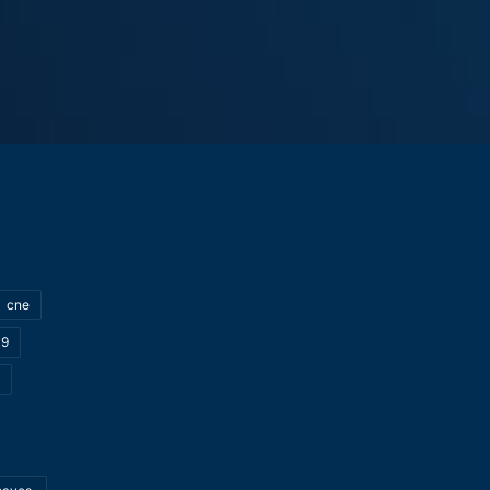
cne
19