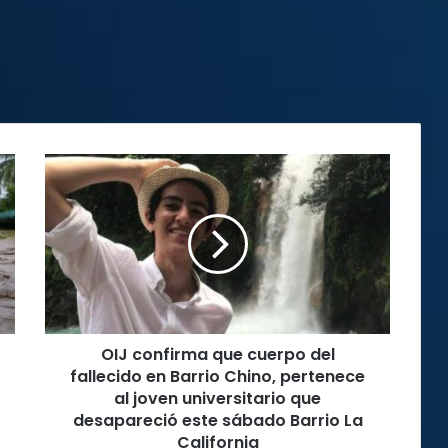
OIJ
confirma
que
cuerpo
del
fallecido
en
Barrio
Chino,
OIJ confirma que cuerpo del
pertenece
al
fallecido en Barrio Chino, pertenece
joven
al joven universitario que
universitario
desapareció este sábado Barrio La
que
California