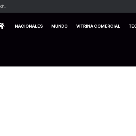
ados ingresan a hospital de Nicoya y matan a paciente a balazos
HOME
NACIONALES
MUNDO
VITRINA COMERCIAL
TE