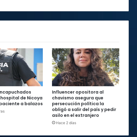
desapareció
este
sábado
Barrio
La
California
encapuchados
Influencer opositora al
 hospital de Nicoya
chavismo asegura que
paciente a balazos
persecución política la
obligó a salir del país y pedir
ras
asilo en el extranjero
Hace 2 días