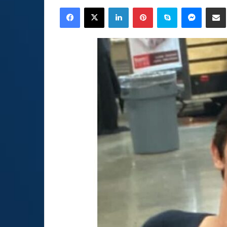
an
Facebook
X
LinkedIn
Pinterest
Skype
Messen
C
email