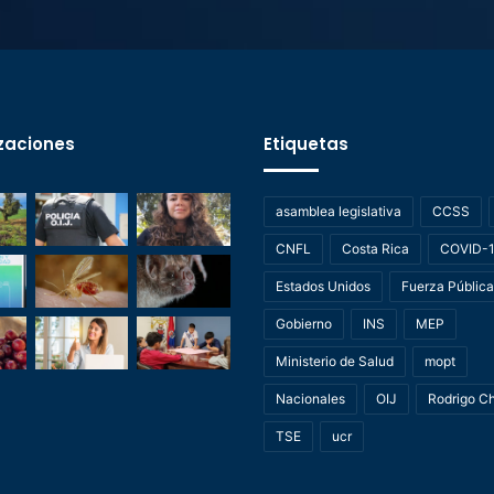
zaciones
Etiquetas
asamblea legislativa
CCSS
CNFL
Costa Rica
COVID-
Estados Unidos
Fuerza Pública
Gobierno
INS
MEP
Ministerio de Salud
mopt
Nacionales
OIJ
Rodrigo C
TSE
ucr