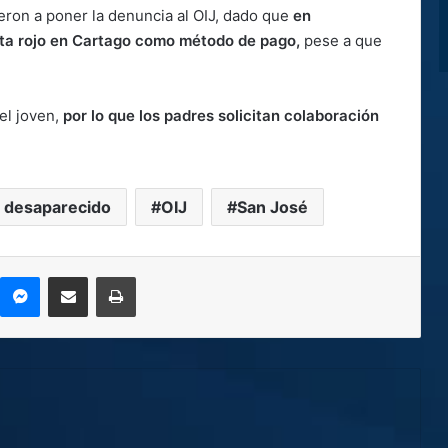
ueron a poner la denuncia al OIJ, dado que
en
ista rojo en Cartago como método de pago,
pese a que
el joven,
por lo que los padres solicitan colaboración
 desaparecido
OIJ
San José
kype
Messenger
Compartir por correo electrónico
Imprimir