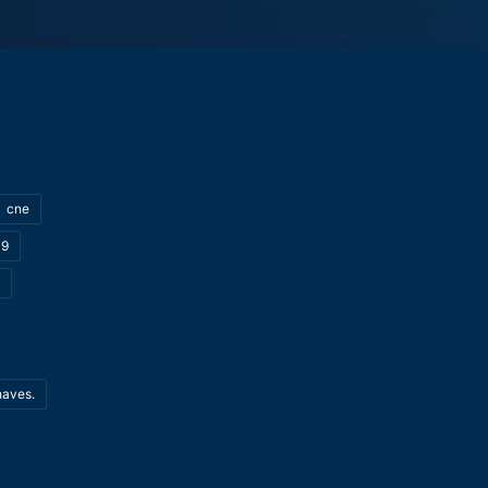
cne
19
haves.