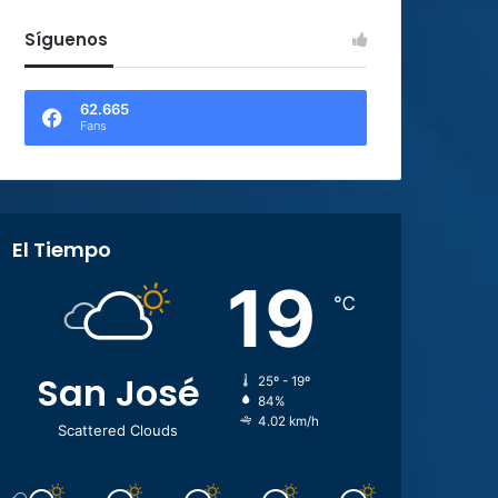
Síguenos
62.665
Fans
El Tiempo
19
℃
San José
25º - 19º
84%
4.02 km/h
Scattered Clouds