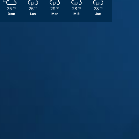
25
25
29
28
28
℃
℃
℃
℃
℃
Dom
Lun
Mar
Mié
Jue