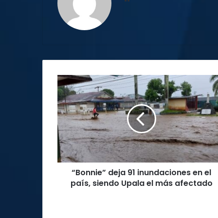
web
“Bonnie”
deja
91
inundaciones
en
el
país,
siendo
Upala
“Bonnie” deja 91 inundaciones en el
el
más
país, siendo Upala el más afectado
afectado