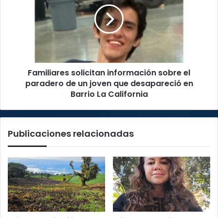
sobre
el
paradero
de
un
joven
Familiares solicitan información sobre el
que
desapareció
paradero de un joven que desapareció en
en
Barrio La California
Barrio
La
California
Publicaciones relacionadas