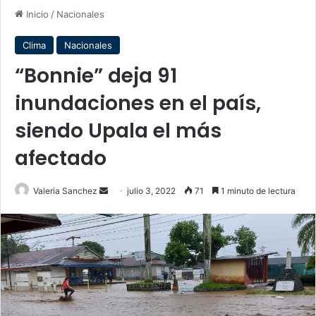
Inicio
/
Nacionales
Clima
Nacionales
“Bonnie” deja 91
inundaciones en el país,
siendo Upala el más
afectado
Send
Valeria Sanchez
julio 3, 2022
71
1 minuto de lectura
an
email