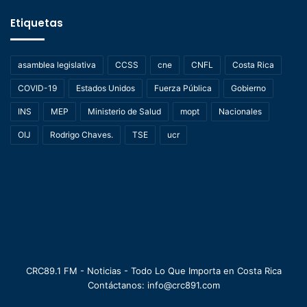
Etiquetas
asamblea legislativa
CCSS
cne
CNFL
Costa Rica
COVID-19
Estados Unidos
Fuerza Pública
Gobierno
INS
MEP
Ministerio de Salud
mopt
Nacionales
OIJ
Rodrigo Chaves.
TSE
ucr
CRC89.1 FM - Noticias - Todo Lo Que Importa en Costa Rica
Contáctanos: info@crc891.com