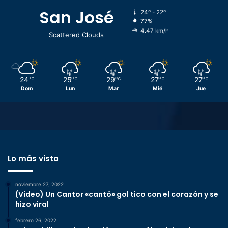
San José
24º - 22º
77%
4.47 km/h
Scattered Clouds
24
25
29
27
27
℃
℃
℃
℃
℃
Dom
Lun
Mar
Mié
Jue
Lo más visto
noviembre 27, 2022
(Video) Un Cantor «cantó» gol tico con el corazón y se
hizo viral
febrero 26, 2022