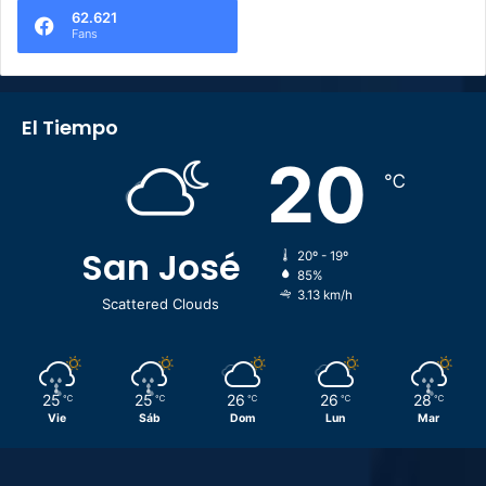
62.621
Fans
El Tiempo
20
℃
San José
20º - 19º
85%
3.13 km/h
Scattered Clouds
25
25
26
26
28
℃
℃
℃
℃
℃
Vie
Sáb
Dom
Lun
Mar