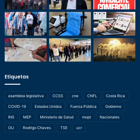
Etiquetas
asamblea legislativa
CCSS
cne
CNFL
Costa Rica
COVID-19
Estados Unidos
Fuerza Pública
Gobierno
INS
MEP
Ministerio de Salud
mopt
Nacionales
OIJ
Rodrigo Chaves.
TSE
ucr