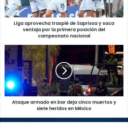
saca
ventaja
por
Liga aprovecha traspié de Saprissa y saca
la
primera
ventaja por la primera posición del
posición
campeonato nacional
del
campeonato
Ataque
nacional
armado
en
bar
deja
cinco
muertos
y
siete
Ataque armado en bar deja cinco muertos y
heridos
en
siete heridos en México
México