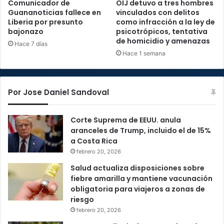
Comunicador de
OIJ detuvo a tres hombres
Guananoticias fallece en
vinculados con delitos
Liberia por presunto
como infracción a la ley de
bajonazo
psicotrópicos, tentativa
de homicidio y amenazas
Hace 7 días
Hace 1 semana
Por Jose Daniel Sandoval
Corte Suprema de EEUU. anula
aranceles de Trump, incluido el de 15%
a Costa Rica
febrero 20, 2026
Salud actualiza disposiciones sobre
fiebre amarilla y mantiene vacunación
obligatoria para viajeros a zonas de
riesgo
febrero 20, 2026