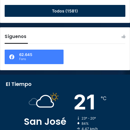
Todos (1581)
Síguenos
62.645
Fans
El Tiempo
21
℃
San José
23º - 20º
84%
4.47 km/h