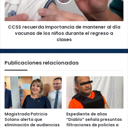
al
día
vacunas
de
CCSS recuerda importancia de mantener al día
los
niños
vacunas de los niños durante el regreso a
durante
clases
el
regreso
a
Publicaciones relacionadas
clases
Magistrada Patricia
Expediente de alias
Solano alerta que
“Diablo” señala presuntas
eliminación de audiencias
filtraciones de policías a