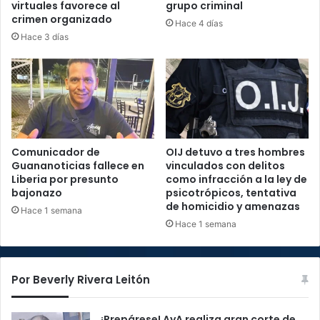
virtuales favorece al
grupo criminal
crimen organizado
Hace 4 días
Hace 3 días
Comunicador de
OIJ detuvo a tres hombres
Guananoticias fallece en
vinculados con delitos
Liberia por presunto
como infracción a la ley de
bajonazo
psicotrópicos, tentativa
de homicidio y amenazas
Hace 1 semana
Hace 1 semana
Por Beverly Rivera Leitón
¡Prepárese! AyA realiza gran corte de