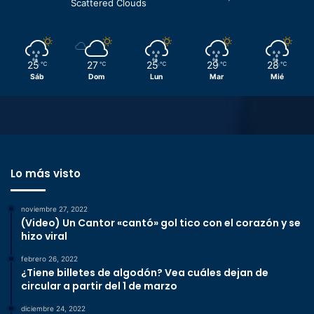
Scattered Clouds
25
27
25
29
28
℃
℃
℃
℃
℃
Sáb
Dom
Lun
Mar
Mié
Lo más visto
noviembre 27, 2022
(Video) Un Cantor «cantó» gol tico con el corazón y se
hizo viral
febrero 26, 2022
¿Tiene billetes de algodón? Vea cuáles dejan de
circular a partir del 1 de marzo
diciembre 24, 2022