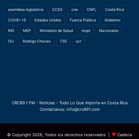
asamblea legislativa
CCSS
cne
CNFL
Costa Rica
COVID-19
Estados Unidos
Fuerza Pública
Gobierno
INS
MEP
Ministerio de Salud
mopt
Nacionales
OIJ
Rodrigo Chaves.
TSE
ucr
CRC89.1 FM - Noticias - Todo Lo Que Importa en Costa Rica
Contáctanos: info@crc891.com
© Copyright 2026, Todos los derechos reservados |
Cadena