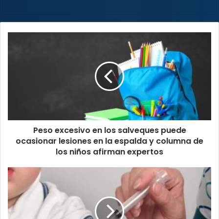
Peso
excesivo
en
los
salveques
puede
ocasionar
lesiones
en
Peso excesivo en los salveques puede
la
espalda
ocasionar lesiones en la espalda y columna de
y
los niños afirman expertos
columna
de
CCSS
los
recuerda
niños
importancia
afirman
de
expertos
mantener