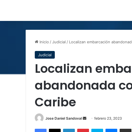
Inicio
/
Judicial
/
Localizan embarcación abandonada
Judicial
Localizan emba
abandonada con
Caribe
Send
Jose Daniel Sandoval
febrero 23, 2023
an
Facebook
X
LinkedIn
Pinterest
Skype
Messen
C