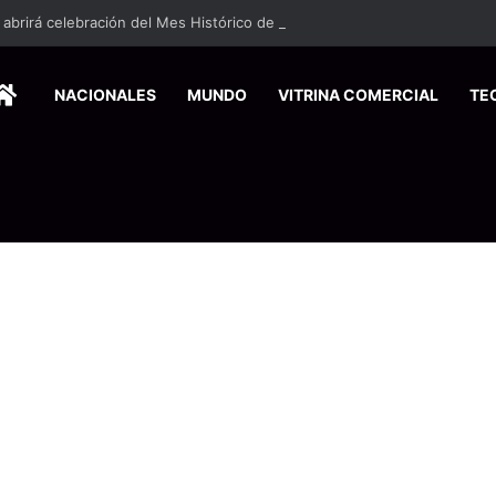
o abrirá celebración del Mes Histórico de la Afrodescendencia este vier
HOME
NACIONALES
MUNDO
VITRINA COMERCIAL
TE