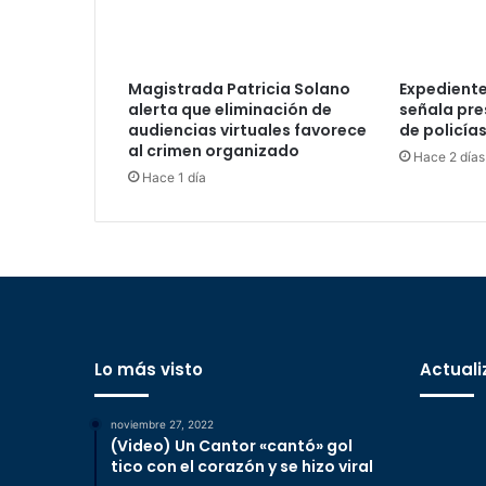
Magistrada Patricia Solano
Expediente
alerta que eliminación de
señala pre
audiencias virtuales favorece
de policía
al crimen organizado
Hace 2 días
Hace 1 día
Lo más visto
Actuali
noviembre 27, 2022
(Video) Un Cantor «cantó» gol
tico con el corazón y se hizo viral