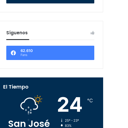
Síguenos
62.610
Fans
El Tiempo
24
℃
San José
25º - 23º
83%