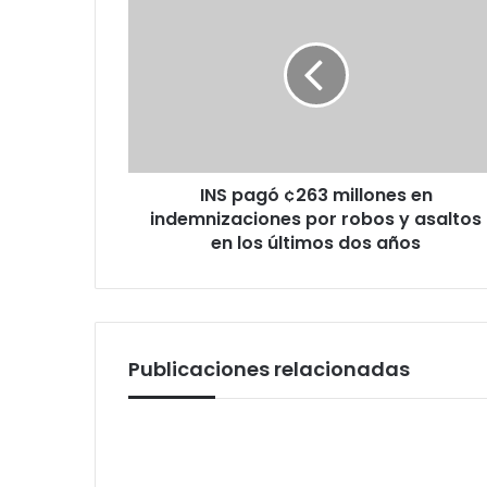
pagó
¢263
millones
en
indemnizaciones
por
robos
y
INS pagó ¢263 millones en
asaltos
en
indemnizaciones por robos y asaltos
los
en los últimos dos años
últimos
dos
años
Publicaciones relacionadas