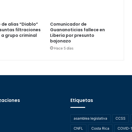
 de alias “Diablo”
Comunicador de
suntas filtraciones
Guananoticias fallece en
s a grupo criminal
Liberia por presunto
bajonazo
Hace 5 días
zaciones
Etiquetas
asamblea legislativa
CCSS
CNFL
Costa Rica
COVID-