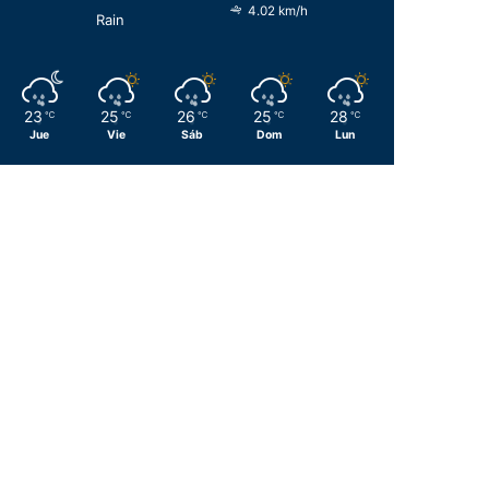
4.02 km/h
Rain
23
25
26
25
28
℃
℃
℃
℃
℃
Jue
Vie
Sáb
Dom
Lun