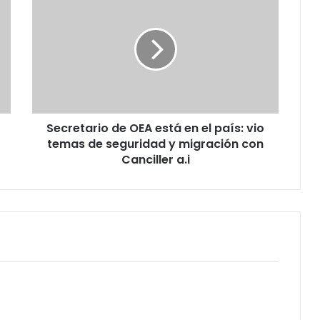
de
OEA
está
en
el
país:
vio
temas
Secretario de OEA está en el país: vio
de
seguridad
temas de seguridad y migración con
y
Canciller a.i
migración
con
Canciller
a.i