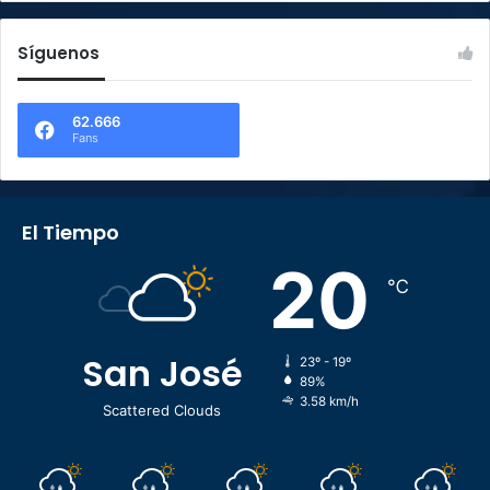
Síguenos
62.666
Fans
El Tiempo
20
℃
San José
23º - 19º
89%
3.58 km/h
Scattered Clouds