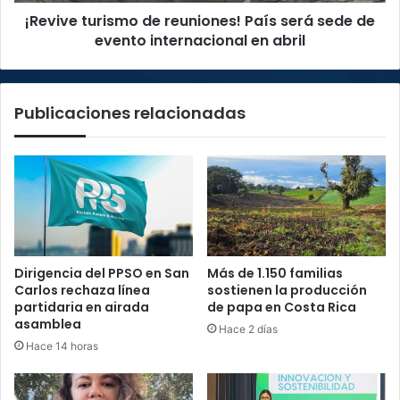
¡Revive turismo de reuniones! País será sede de
internacional
en
evento internacional en abril
abril
Publicaciones relacionadas
Dirigencia del PPSO en San
Más de 1.150 familias
Carlos rechaza línea
sostienen la producción
partidaria en airada
de papa en Costa Rica
asamblea
Hace 2 días
Hace 14 horas