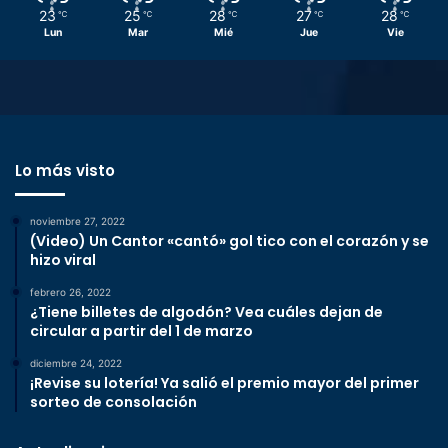
23
25
28
27
28
℃
℃
℃
℃
℃
Lun
Mar
Mié
Jue
Vie
Lo más visto
noviembre 27, 2022
(Video) Un Cantor «cantó» gol tico con el corazón y se
hizo viral
febrero 26, 2022
¿Tiene billetes de algodón? Vea cuáles dejan de
circular a partir del 1 de marzo
diciembre 24, 2022
¡Revise su lotería! Ya salió el premio mayor del primer
sorteo de consolación