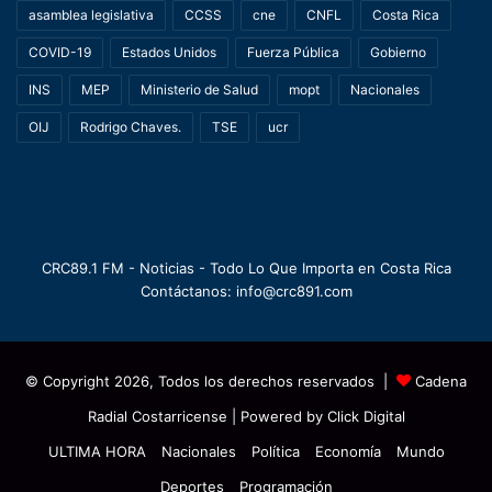
asamblea legislativa
CCSS
cne
CNFL
Costa Rica
COVID-19
Estados Unidos
Fuerza Pública
Gobierno
INS
MEP
Ministerio de Salud
mopt
Nacionales
OIJ
Rodrigo Chaves.
TSE
ucr
CRC89.1 FM - Noticias - Todo Lo Que Importa en Costa Rica
Contáctanos: info@crc891.com
© Copyright 2026, Todos los derechos reservados |
Cadena
Radial Costarricense
| Powered by
Click Digital
ULTIMA HORA
Nacionales
Política
Economía
Mundo
Deportes
Programación