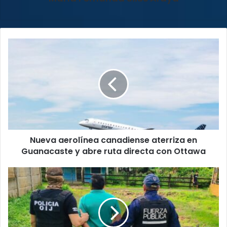
Nueva
aerolínea
canadiense
aterriza
en
Guanacaste
y
abre
ruta
Nueva aerolínea canadiense aterriza en
directa
con
Guanacaste y abre ruta directa con Ottawa
Ottawa
Agentes
del
OIJ
detienen
a
un