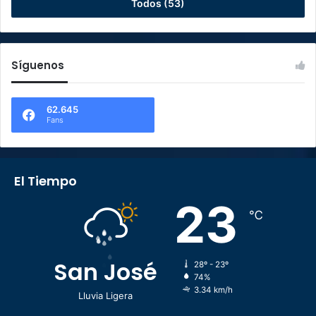
Todos (53)
Síguenos
62.645
Fans
El Tiempo
23
℃
San José
28º - 23º
74%
3.34 km/h
Lluvia Ligera