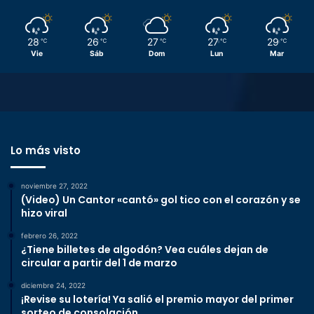
28
26
27
27
29
℃
℃
℃
℃
℃
Vie
Sáb
Dom
Lun
Mar
Lo más visto
noviembre 27, 2022
(Video) Un Cantor «cantó» gol tico con el corazón y se
hizo viral
febrero 26, 2022
¿Tiene billetes de algodón? Vea cuáles dejan de
circular a partir del 1 de marzo
diciembre 24, 2022
¡Revise su lotería! Ya salió el premio mayor del primer
sorteo de consolación