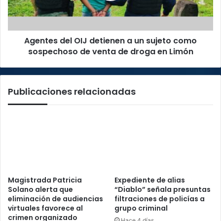
sujeto
como
sospechoso
Agentes del OIJ detienen a un sujeto como
de
venta
sospechoso de venta de droga en Limón
de
droga
en
Publicaciones relacionadas
Limón
Magistrada Patricia
Expediente de alias
Solano alerta que
“Diablo” señala presuntas
eliminación de audiencias
filtraciones de policías a
virtuales favorece al
grupo criminal
crimen organizado
Hace 4 días