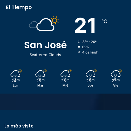
El Tiempo
21
℃
San José
22º - 20º
82%
4.02 km/h
Scattered Clouds
24
28
28
28
27
℃
℃
℃
℃
℃
Lun
Mar
Mié
Jue
Vie
Lo más visto