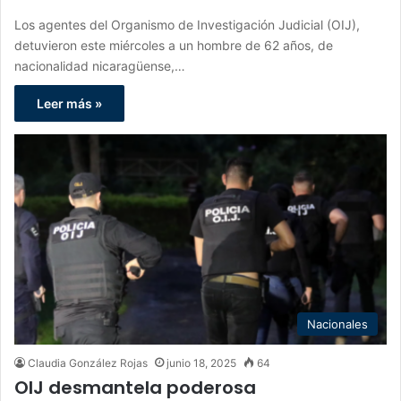
Los agentes del Organismo de Investigación Judicial (OIJ),
detuvieron este miércoles a un hombre de 62 años, de
nacionalidad nicaragüense,…
Leer más »
Nacionales
Claudia González Rojas
junio 18, 2025
64
OIJ desmantela poderosa