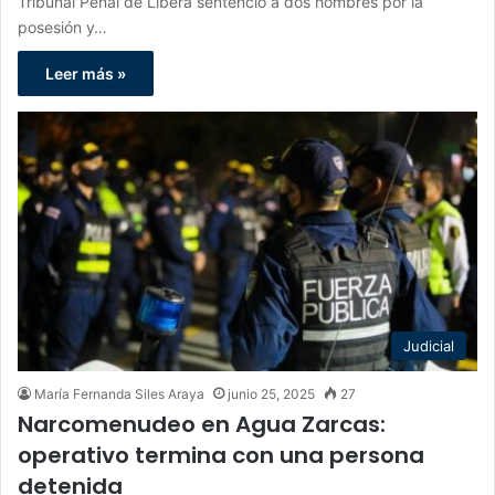
Tribunal Penal de Libera sentenció a dos hombres por la
posesión y…
Leer más »
Judicial
María Fernanda Siles Araya
junio 25, 2025
27
Narcomenudeo en Agua Zarcas:
operativo termina con una persona
detenida