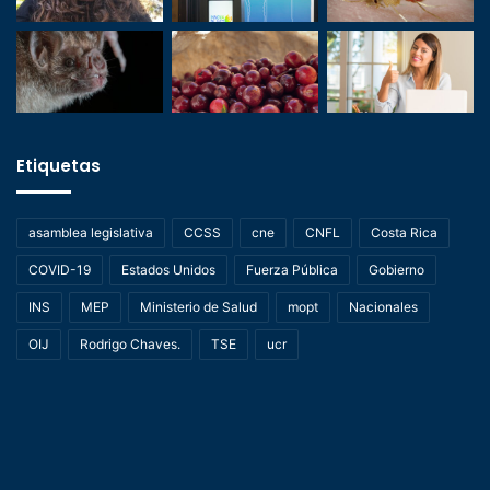
Etiquetas
asamblea legislativa
CCSS
cne
CNFL
Costa Rica
COVID-19
Estados Unidos
Fuerza Pública
Gobierno
INS
MEP
Ministerio de Salud
mopt
Nacionales
OIJ
Rodrigo Chaves.
TSE
ucr