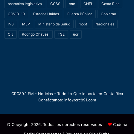
asamblea legislativa
CCSS
cne
CNFL
Costa Rica
COVID-19
Estados Unidos
Fuerza Pública
Gobierno
INS
MEP
Ministerio de Salud
mopt
Nacionales
OIJ
Rodrigo Chaves.
TSE
ucr
CRC89.1 FM - Noticias - Todo Lo Que Importa en Costa Rica
Contáctanos: info@crc891.com
© Copyright 2026, Todos los derechos reservados |
Cadena