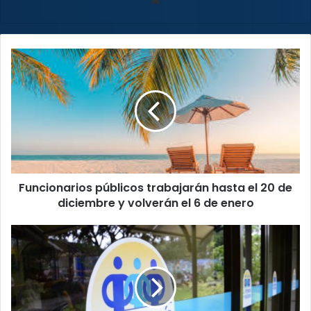
web
Funcionarios
públicos
trabajarán
hasta
el
20
de
diciembre
y
Funcionarios públicos trabajarán hasta el 20 de
volverán
el
diciembre y volverán el 6 de enero
6
de
Defensoría
enero
monitorea
acciones
de
atención
del