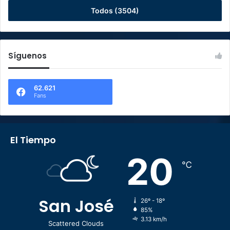
Todos (3504)
Síguenos
62.621
Fans
El Tiempo
20
℃
San José
26º - 18º
85%
3.13 km/h
Scattered Clouds