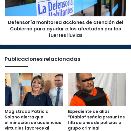
Gobierno
para
ayudar
Defensoría monitorea acciones de atención del
a
los
Gobierno para ayudar a los afectados por las
afectados
fuertes lluvias
por
las
fuertes
Publicaciones relacionadas
lluvias
Magistrada Patricia
Expediente de alias
Solano alerta que
“Diablo” señala presuntas
eliminación de audiencias
filtraciones de policías a
virtuales favorece al
grupo criminal