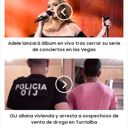
álbum
en
vivo
tras
cerrar
su
serie
Adele lanzará álbum en vivo tras cerrar su serie
de
conciertos
de conciertos en las Vegas
en
las
OIJ
Vegas
allana
vivienda
y
arresta
a
sospechoso
de
venta
OIJ allana vivienda y arresta a sospechoso de
de
droga
venta de droga en Turrialba
en