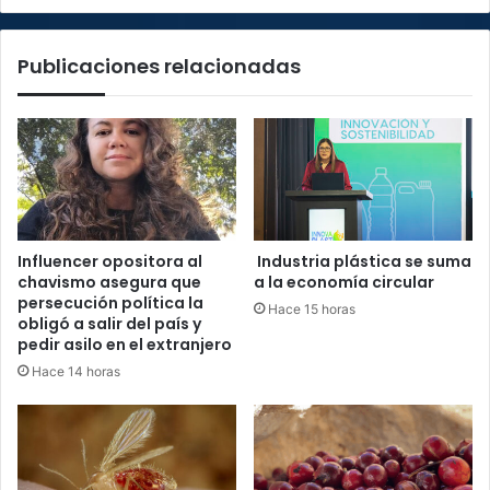
Turrialba
Publicaciones relacionadas
Influencer opositora al
Industria plástica se suma
chavismo asegura que
a la economía circular
persecución política la
Hace 15 horas
obligó a salir del país y
pedir asilo en el extranjero
Hace 14 horas