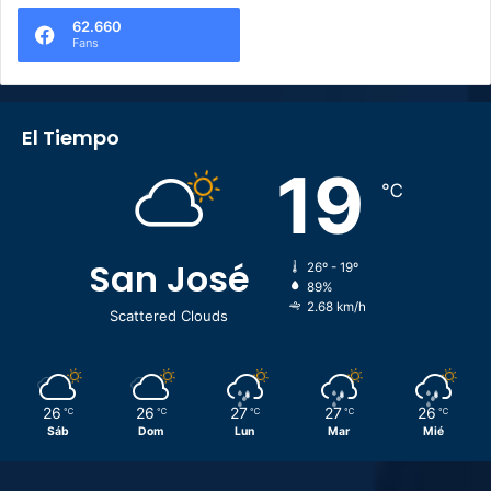
62.660
Fans
El Tiempo
19
℃
San José
26º - 19º
89%
2.68 km/h
Scattered Clouds
26
26
27
27
26
℃
℃
℃
℃
℃
Sáb
Dom
Lun
Mar
Mié