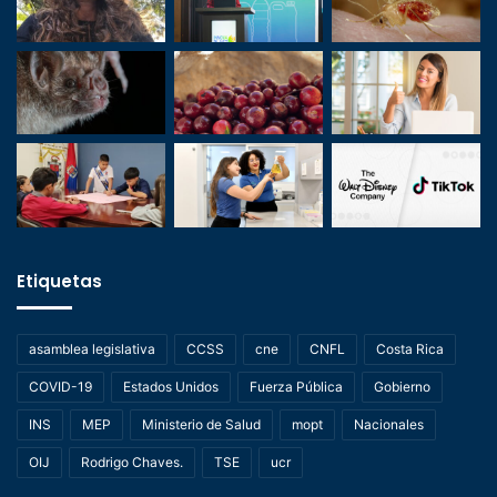
Etiquetas
asamblea legislativa
CCSS
cne
CNFL
Costa Rica
COVID-19
Estados Unidos
Fuerza Pública
Gobierno
INS
MEP
Ministerio de Salud
mopt
Nacionales
OIJ
Rodrigo Chaves.
TSE
ucr