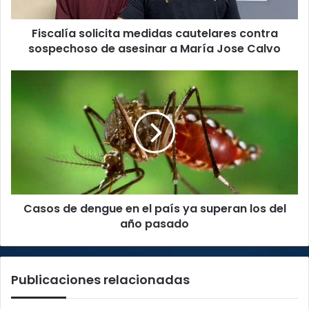
asesinar
a
Fiscalía solicita medidas cautelares contra
María
Jose
sospechoso de asesinar a María Jose Calvo
Calvo
Casos
de
dengue
en
el
país
ya
superan
los
Casos de dengue en el país ya superan los del
del
año
año pasado
pasado
Publicaciones relacionadas