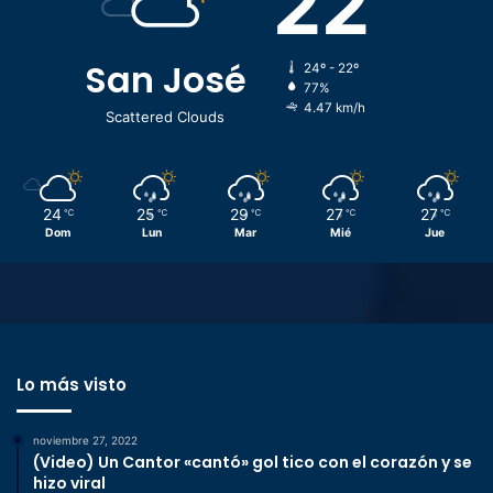
22
San José
24º - 22º
77%
4.47 km/h
Scattered Clouds
24
25
29
27
27
℃
℃
℃
℃
℃
Dom
Lun
Mar
Mié
Jue
Lo más visto
noviembre 27, 2022
(Video) Un Cantor «cantó» gol tico con el corazón y se
hizo viral