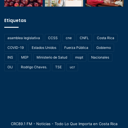
Etiquetas
asamblea legislativa
CCSS
cne
CNFL
Costa Rica
COVID-19
Estados Unidos
Fuerza Pública
Gobierno
INS
MEP
Ministerio de Salud
mopt
Nacionales
OIJ
Rodrigo Chaves.
TSE
ucr
CRC89.1 FM - Noticias - Todo Lo Que Importa en Costa Rica