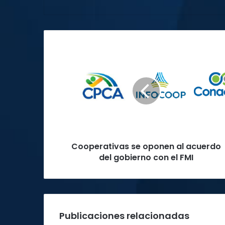
Cooperativas
se
oponen
al
acuerdo
del
gobierno
con
el
Cooperativas se oponen al acuerdo
FMI
del gobierno con el FMI
Publicaciones relacionadas