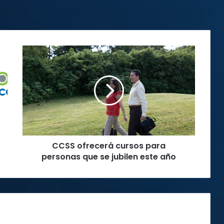
CCSS
ofrecerá
cursos
para
personas
que
se
jubilen
este
CCSS ofrecerá cursos para
año
personas que se jubilen este año