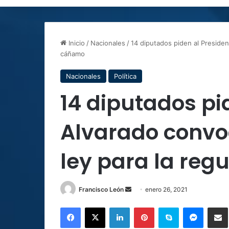
Inicio
/
Nacionales
/
14 diputados piden al Presiden
cáñamo
Nacionales
Política
14 diputados pi
Alvarado convoc
ley para la reg
Send
Francisco León
enero 26, 2021
an
Facebook
X
LinkedIn
Pinterest
Skype
Messen
C
email