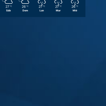
27
26
27
27
26
℃
℃
℃
℃
℃
Sáb
Dom
Lun
Mar
Mié