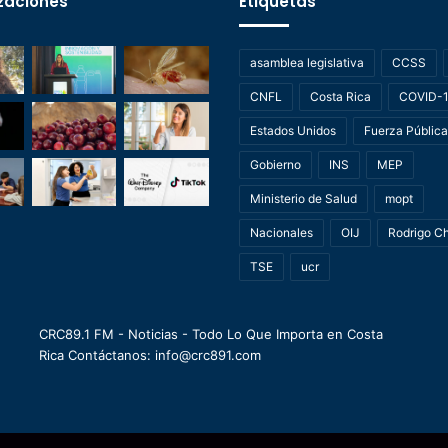
zaciones
Etiquetas
asamblea legislativa
CCSS
CNFL
Costa Rica
COVID-
Estados Unidos
Fuerza Pública
Gobierno
INS
MEP
Ministerio de Salud
mopt
Nacionales
OIJ
Rodrigo C
TSE
ucr
CRC89.1 FM - Noticias - Todo Lo Que Importa en Costa
Rica Contáctanos: info@crc891.com