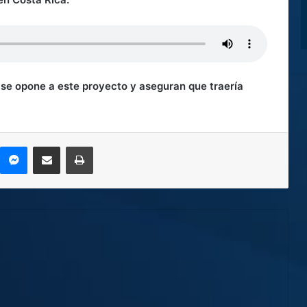
l
se opone a este proyecto y aseguran que traería
kype
Messenger
Compartir por correo electrónico
Imprimir