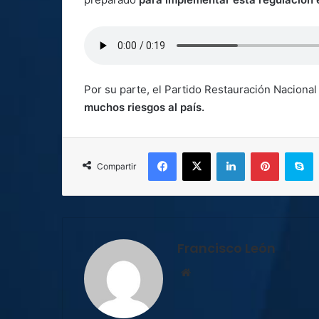
Por su parte, el Partido Restauración Naciona
muchos riesgos al país.
Facebook
X
LinkedIn
Pinterest
S
Compartir
Francisco León
Sitio
web