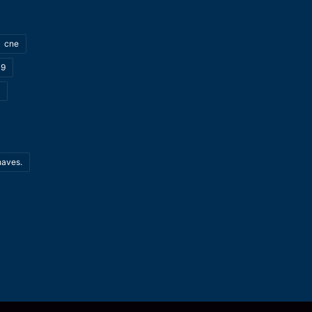
cne
19
haves.