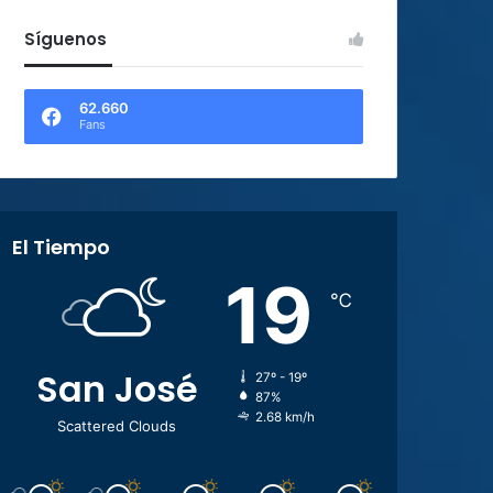
Síguenos
62.660
Fans
El Tiempo
19
℃
San José
27º - 19º
87%
2.68 km/h
Scattered Clouds