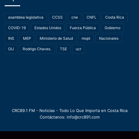
asamblea legislativa
CCSS
cne
CNFL
Costa Rica
COVID-19
Estados Unidos
Fuerza Pública
Gobierno
INS
MEP
Ministerio de Salud
mopt
Nacionales
OIJ
Rodrigo Chaves.
TSE
ucr
CRC89.1 FM - Noticias - Todo Lo Que Importa en Costa Rica
Contáctanos: info@crc891.com