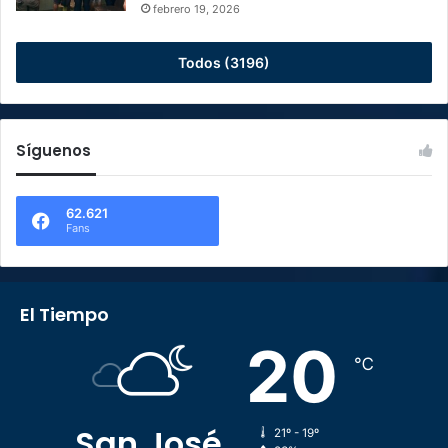
febrero 19, 2026
Todos (3196)
Síguenos
62.621
Fans
El Tiempo
20
℃
San José
21º - 19º