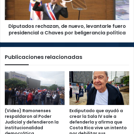
fuero
presidencial
a
Chaves
Diputados rechazan, de nuevo, levantarle fuero
por
beligerancia
presidencial a Chaves por beligerancia política
política
Publicaciones relacionadas
(Video) Ramonenses
Exdiputado que ayudó a
respaldaron al Poder
crear la Sala IV sale a
Judicial y defendieron la
defenderla y afirma que
institucionalidad
Costa Rica vive un intento
democrática
por debilitar sus