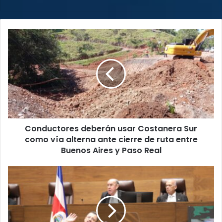
web
Conductores
deberán
usar
Costanera
Sur
como
vía
alterna
ante
Conductores deberán usar Costanera Sur
cierre
de
como vía alterna ante cierre de ruta entre
ruta
Buenos Aires y Paso Real
entre
Buenos
Diputados
Aires
rechazan,
y
de
Paso
nuevo,
Real
levantarle