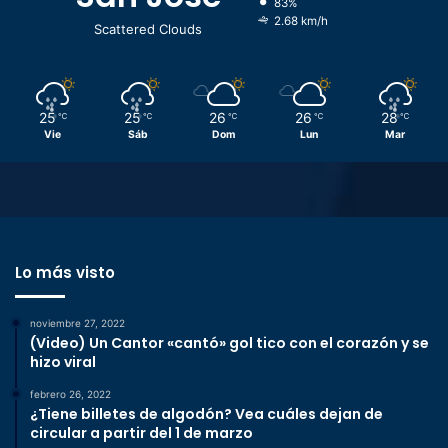
83%
2.68 km/h
Scattered Clouds
25
25
26
26
28
℃
℃
℃
℃
℃
Vie
Sáb
Dom
Lun
Mar
Lo más visto
noviembre 27, 2022
(Video) Un Cantor «cantó» gol tico con el corazón y se
hizo viral
febrero 26, 2022
¿Tiene billetes de algodón? Vea cuáles dejan de
circular a partir del 1 de marzo