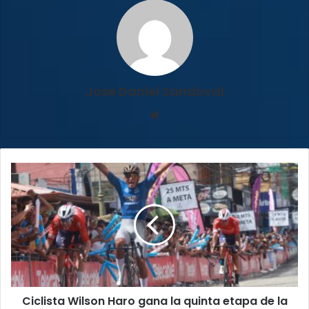
Jose Daniel Sandoval
Sitio
web
Ciclista
Wilson
Haro
gana
la
quinta
etapa
de
la
Ciclista Wilson Haro gana la quinta etapa de la
vuelta