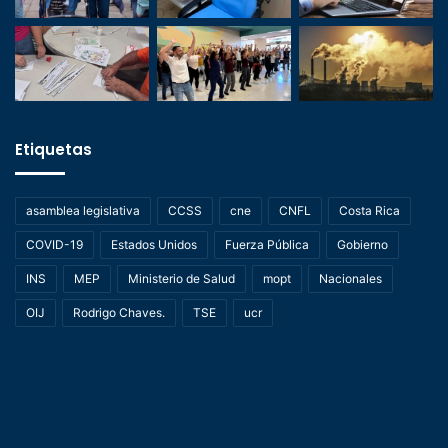
Etiquetas
asamblea legislativa
CCSS
cne
CNFL
Costa Rica
COVID-19
Estados Unidos
Fuerza Pública
Gobierno
INS
MEP
Ministerio de Salud
mopt
Nacionales
OIJ
Rodrigo Chaves.
TSE
ucr