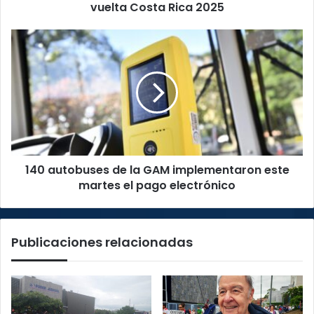
Costa
vuelta Costa Rica 2025
Rica
2025
140
autobuses
de
la
GAM
implementaron
este
martes
el
140 autobuses de la GAM implementaron este
pago
electrónico
martes el pago electrónico
Publicaciones relacionadas