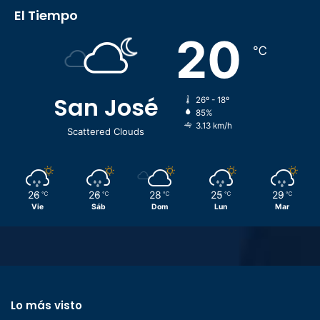
El Tiempo
20
℃
San José
26º - 18º
85%
3.13 km/h
Scattered Clouds
26
26
28
25
29
℃
℃
℃
℃
℃
Vie
Sáb
Dom
Lun
Mar
Lo más visto