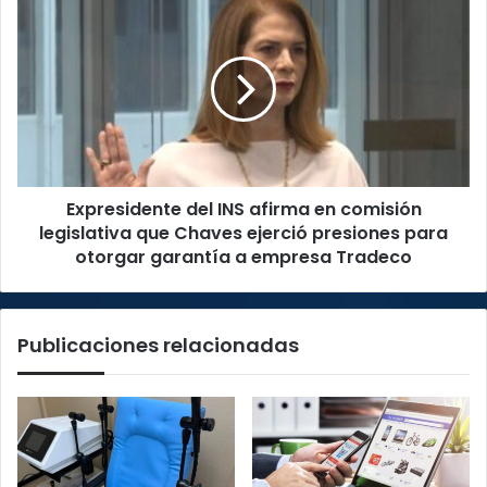
Expresidente
niños
del
en
INS
Navidad
afirma
en
comisión
legislativa
que
Chaves
Expresidente del INS afirma en comisión
ejerció
presiones
legislativa que Chaves ejerció presiones para
para
otorgar garantía a empresa Tradeco
otorgar
garantía
a
Publicaciones relacionadas
empresa
Tradeco