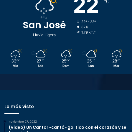
22
℃
San José
22º - 22º
82%
1.79 km/h
Lluvia Ligera
33
27
25
25
28
℃
℃
℃
℃
℃
Vie
Sáb
Dom
Lun
Mar
Lo más visto
noviembre 27, 2022
(Video) Un Cantor «cantó» gol tico con el corazón y se