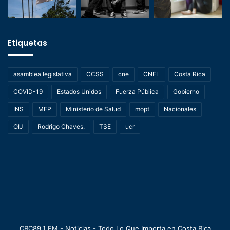
Etiquetas
asamblea legislativa
CCSS
cne
CNFL
Costa Rica
COVID-19
Estados Unidos
Fuerza Pública
Gobierno
INS
MEP
Ministerio de Salud
mopt
Nacionales
OIJ
Rodrigo Chaves.
TSE
ucr
CRC89.1 FM - Noticias - Todo Lo Que Importa en Costa Rica