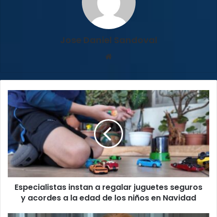
Jose Daniel Sandoval
Sitio
web
Especialistas
instan
a
regalar
juguetes
seguros
y
acordes
a
Especialistas instan a regalar juguetes seguros
la
edad
y acordes a la edad de los niños en Navidad
de
los