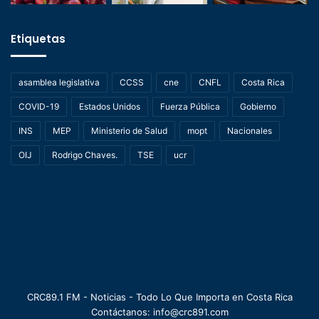
Etiquetas
asamblea legislativa
CCSS
cne
CNFL
Costa Rica
COVID-19
Estados Unidos
Fuerza Pública
Gobierno
INS
MEP
Ministerio de Salud
mopt
Nacionales
OIJ
Rodrigo Chaves.
TSE
ucr
CRC89.1 FM - Noticias - Todo Lo Que Importa en Costa Rica
Contáctanos: info@crc891.com