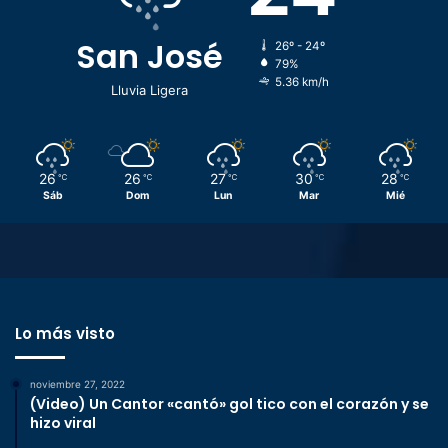
San José
26º - 24º
79%
5.36 km/h
Lluvia Ligera
26
26
27
30
28
℃
℃
℃
℃
℃
Sáb
Dom
Lun
Mar
Mié
Lo más visto
noviembre 27, 2022
(Video) Un Cantor «cantó» gol tico con el corazón y se
hizo viral