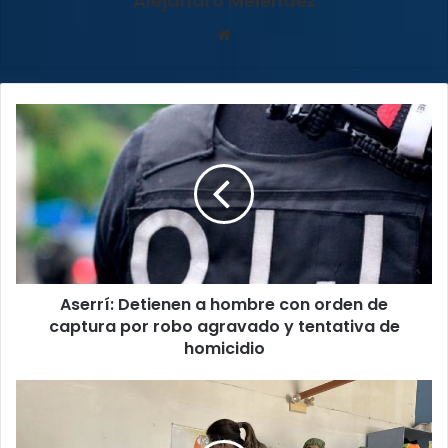
Alejandro Melendez
Sitio
web
Aserrí:
Detienen
a
hombre
con
orden
de
captura
por
Aserrí: Detienen a hombre con orden de
robo
agravado
captura por robo agravado y tentativa de
y
homicidio
tentativa
de
Inmunización
homicidio
completa
para