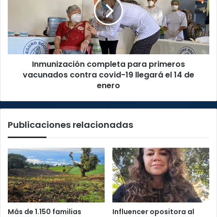
primeros
vacunados
contra
covid-
19
llegará
Inmunización completa para primeros
el
14
vacunados contra covid-19 llegará el 14 de
de
enero
enero
Publicaciones relacionadas
Más de 1.150 familias
Influencer opositora al