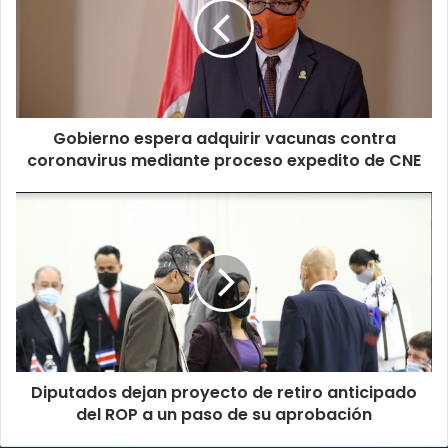
vacunas
contra
coronavirus
mediante
proceso
expedito
Gobierno espera adquirir vacunas contra
de
CNE
coronavirus mediante proceso expedito de CNE
Diputados
dejan
proyecto
de
retiro
anticipado
del
ROP
a
Diputados dejan proyecto de retiro anticipado
un
paso
del ROP a un paso de su aprobación
de