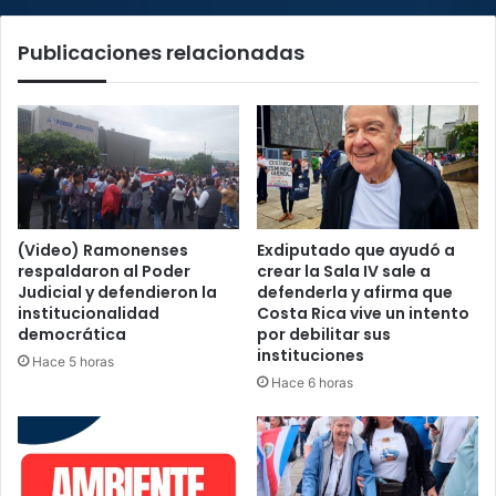
su
aprobación
Publicaciones relacionadas
(Video) Ramonenses
Exdiputado que ayudó a
respaldaron al Poder
crear la Sala IV sale a
Judicial y defendieron la
defenderla y afirma que
institucionalidad
Costa Rica vive un intento
democrática
por debilitar sus
instituciones
Hace 5 horas
Hace 6 horas