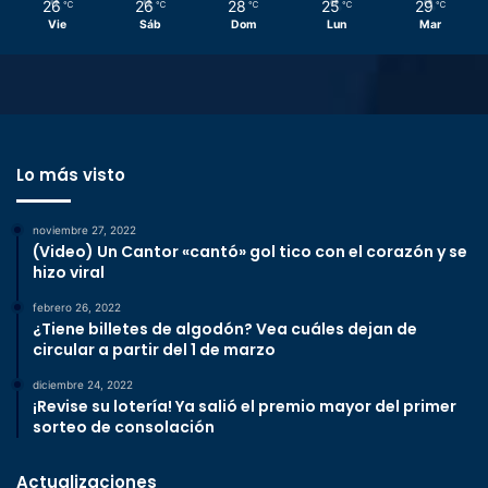
26
26
28
25
29
℃
℃
℃
℃
℃
Vie
Sáb
Dom
Lun
Mar
Lo más visto
noviembre 27, 2022
(Video) Un Cantor «cantó» gol tico con el corazón y se
hizo viral
febrero 26, 2022
¿Tiene billetes de algodón? Vea cuáles dejan de
circular a partir del 1 de marzo
diciembre 24, 2022
¡Revise su lotería! Ya salió el premio mayor del primer
sorteo de consolación
Actualizaciones