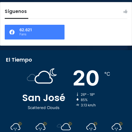
Síguenos
62.621
Fans
El Tiempo
20
℃
San José
26º - 18º
85%
3.13 km/h
Scattered Clouds