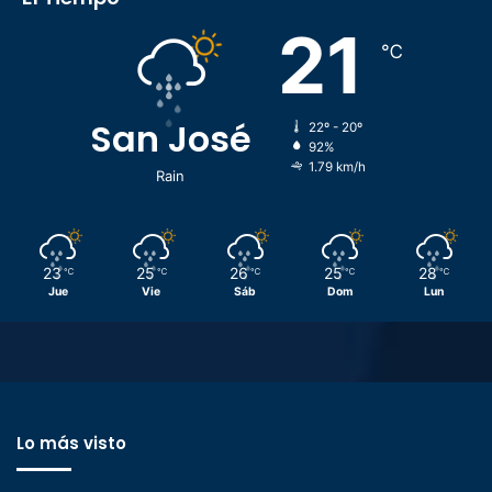
21
℃
San José
22º - 20º
92%
1.79 km/h
Rain
23
25
26
25
28
℃
℃
℃
℃
℃
Jue
Vie
Sáb
Dom
Lun
Lo más visto