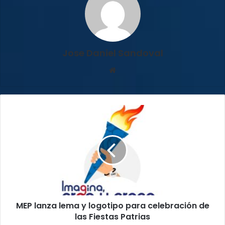
Jose Daniel Sandoval
Sitio
web
MEP
lanza
lema
y
logotipo
para
celebración
de
las
MEP lanza lema y logotipo para celebración de
Fiestas
Patrias
las Fiestas Patrias