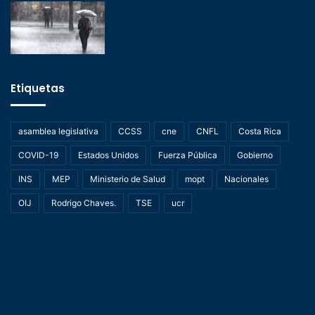
Etiquetas
asamblea legislativa
CCSS
cne
CNFL
Costa Rica
COVID-19
Estados Unidos
Fuerza Pública
Gobierno
INS
MEP
Ministerio de Salud
mopt
Nacionales
OIJ
Rodrigo Chaves.
TSE
ucr