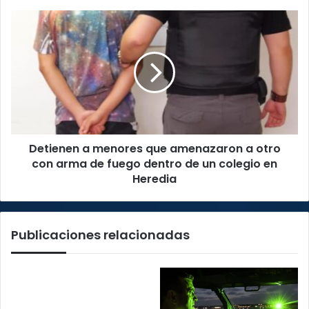
Detienen
a
menores
que
amenazaron
a
otro
con
arma
Detienen a menores que amenazaron a otro
de
fuego
con arma de fuego dentro de un colegio en
dentro
Heredia
de
un
colegio
Publicaciones relacionadas
en
Heredia