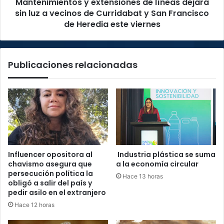
Mantenimientos y extensiones de líneas dejará
vecinos
de
sin luz a vecinos de Curridabat y San Francisco
Curridabat
de Heredia este viernes
y
San
Francisco
Publicaciones relacionadas
de
Heredia
este
viernes
Influencer opositora al
Industria plástica se suma
chavismo asegura que
a la economía circular
persecución política la
Hace 13 horas
obligó a salir del país y
pedir asilo en el extranjero
Hace 12 horas