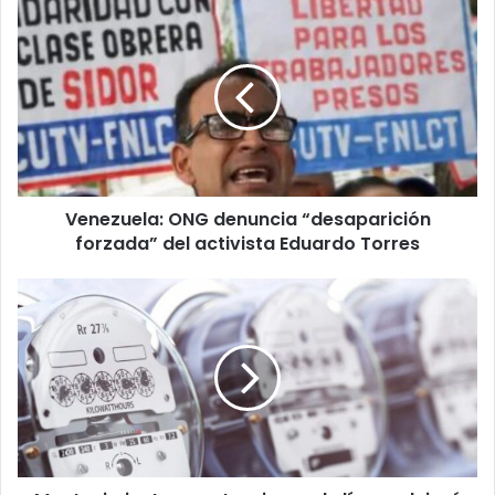
Venezuela:
ONG
denuncia
“desaparición
forzada”
del
activista
Eduardo
Torres
Venezuela: ONG denuncia “desaparición
forzada” del activista Eduardo Torres
Mantenimientos
y
extensiones
de
líneas
dejará
sin
luz
a