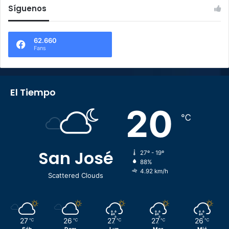
Síguenos
62.660
Fans
El Tiempo
20
℃
San José
27º - 19º
88%
4.92 km/h
Scattered Clouds
27
26
27
27
26
℃
℃
℃
℃
℃