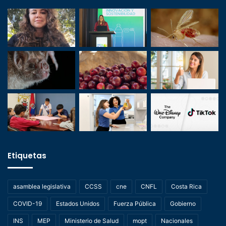
Etiquetas
asamblea legislativa
CCSS
cne
CNFL
Costa Rica
COVID-19
Estados Unidos
Fuerza Pública
Gobierno
INS
MEP
Ministerio de Salud
mopt
Nacionales